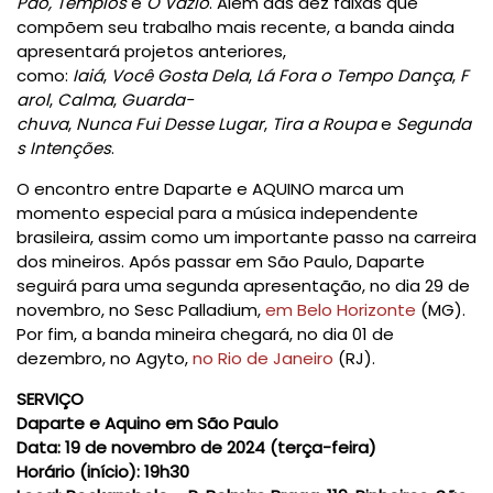
Pão
,
Templos
e
O Vazio
. Além das dez faixas que
compõem seu trabalho mais recente, a banda ainda
apresentará projetos anteriores,
como:
Iaiá
,
Você
Gosta
Dela
,
Lá
Fora
o
Tempo
Dança
,
F
arol
,
Calma
,
Guarda-
chuva
,
Nunca
Fui
Desse
Lugar
,
Tira
a
Roupa
e
Segunda
s
Intenções
.
O encontro entre Daparte e AQUINO marca um
momento especial para a música independente
brasileira, assim como um importante passo na carreira
dos mineiros. Após passar em São Paulo, Daparte
seguirá para uma segunda apresentação, no dia 29 de
novembro, no Sesc Palladium,
em Belo Horizonte
(MG).
Por fim, a banda mineira chegará, no dia 01 de
dezembro, no Agyto,
no Rio de Janeiro
(RJ).
SERVIÇO
Daparte e Aquino em São Paulo
Data:
19 de novembro de 2024 (terça-feira)
Horário (início):
19h30