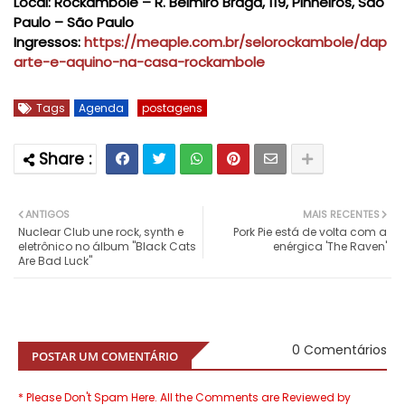
Local:
Rockambole – R. Belmiro Braga, 119, Pinheiros, São
Paulo – São Paulo
Ingressos:
https://meaple.com.br/selorockambole/dap
arte-e-aquino-na-casa-rockambole
Tags
Agenda
postagens
ANTIGOS
MAIS RECENTES
Nuclear Club une rock, synth e
Pork Pie está de volta com a
eletrônico no álbum "Black Cats
enérgica 'The Raven'
Are Bad Luck"
0 Comentários
POSTAR UM COMENTÁRIO
* Please Don't Spam Here. All the Comments are Reviewed by