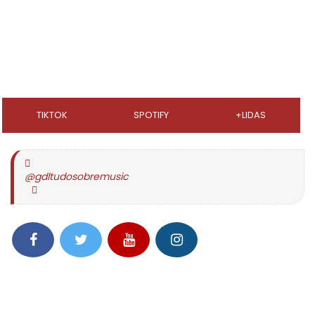
TIKTOK
SPOTIFY
+LIDAS
@gdltudosobremusic