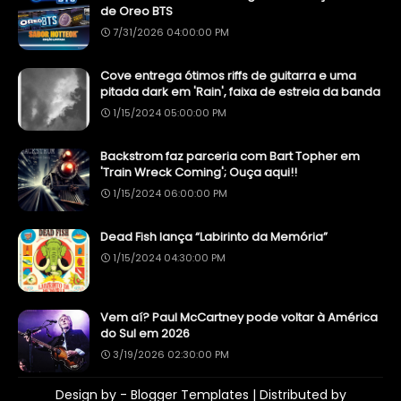
de Oreo BTS
7/31/2026 04:00:00 PM
Cove entrega ótimos riffs de guitarra e uma
pitada dark em 'Rain', faixa de estreia da banda
1/15/2024 05:00:00 PM
Backstrom faz parceria com Bart Topher em
'Train Wreck Coming'; Ouça aqui!!
1/15/2024 06:00:00 PM
Dead Fish lança “Labirinto da Memória”
1/15/2024 04:30:00 PM
Vem aí? Paul McCartney pode voltar à América
do Sul em 2026
3/19/2026 02:30:00 PM
Design by -
Blogger Templates
| Distributed by