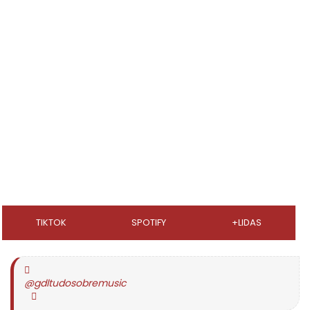
TIKTOK
SPOTIFY
+LIDAS
@gdltudosobremusic