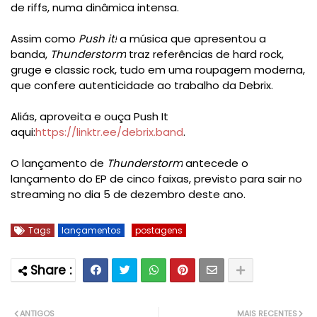
de riffs, numa dinâmica intensa.
Assim como
Push it!
a música que apresentou a
banda,
Thunderstorm
traz referências de hard rock,
gruge e classic rock, tudo em uma roupagem moderna,
que confere autenticidade ao trabalho da Debrix.
Aliás, aproveita e ouça Push It
aqui:
https://linktr.ee/debrix.band
.
O lançamento de
Thunderstorm
antecede o
lançamento do EP de cinco faixas, previsto para sair no
streaming no dia 5 de dezembro deste ano.
Tags
lançamentos
postagens
ANTIGOS
MAIS RECENTES