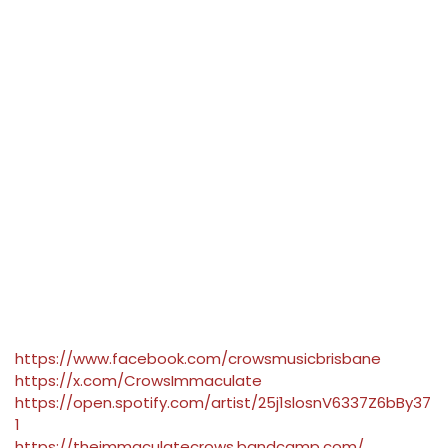
https://www.facebook.com/crowsmusicbrisbane
https://x.com/CrowsImmaculate
https://open.spotify.com/artist/25j1slosnV6337Z6bBy37
1
https://theimmaculatecrows.bandcamp.com/