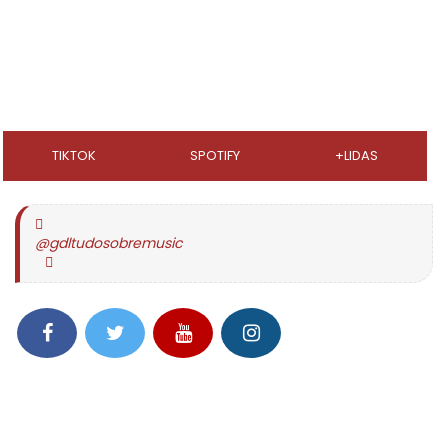
TIKTOK
SPOTIFY
+LIDAS
@gdltudosobremusic