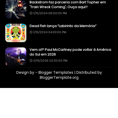
Backstrom faz parceria com Bart Topher em
'Train Wreck Coming'; Ouça aqui!!
1/15/2024 06:00:00 PM
Dead Fish lança “Labirinto da Memória”
1/15/2024 04:30:00 PM
Vem aí? Paul McCartney pode voltar à América
do Sul em 2026
3/19/2026 02:30:00 PM
Design by -
Blogger Templates
| Distributed by
BloggerTemplate.org