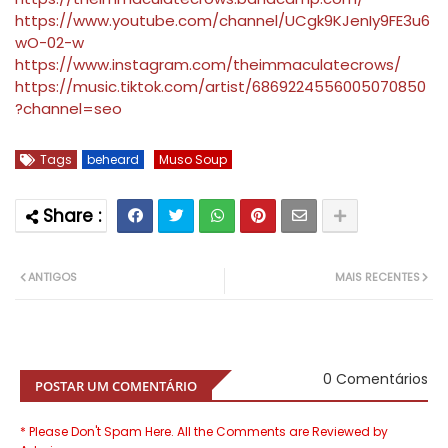
https://www.youtube.com/channel/UCgk9KJenIy9FE3u6
wO-02-w
https://www.instagram.com/theimmaculatecrows/
https://music.tiktok.com/artist/6869224556005070850
?channel=seo
Tags
beheard
Muso Soup
ANTIGOS
MAIS RECENTES
0 Comentários
POSTAR UM COMENTÁRIO
* Please Don't Spam Here. All the Comments are Reviewed by