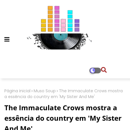
Página inicial
Muso Soup
The Immaculate Crows mostra
a essência do country em 'My Sister And Me'
The Immaculate Crows mostra a
essência do country em 'My Sister
And Me'