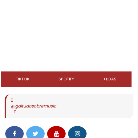
TIKTOK
SPOTIFY
+LIDAS
@gdltudosobremusic