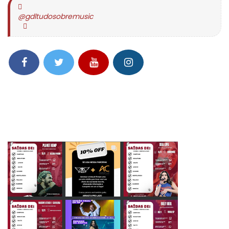
@gdltudosobremusic