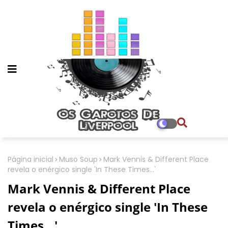
Página inicial
Muso Soup
Mark Vennis & Different Place
revela o enérgico single 'In These Times...'
Mark Vennis & Different Place
revela o enérgico single 'In These
Times...'