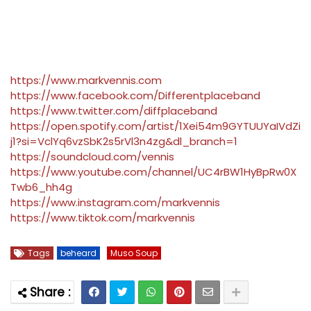
https://www.markvennis.com
https://www.facebook.com/Differentplaceband
https://www.twitter.com/diffplaceband
https://open.spotify.com/artist/1Xei54m9GYTUUYaIVdZi
j1?si=VclYq6vzSbK2s5rVl3n4zg&dl_branch=1
https://soundcloud.com/vennis
https://www.youtube.com/channel/UC4rBW1HyBpRw0X
Twb6_hh4g
https://www.instagram.com/markvennis
https://www.tiktok.com/markvennis
Tags
beheard
Muso Soup