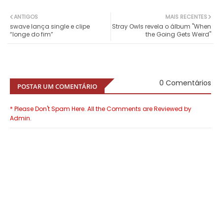
ANTIGOS
MAIS RECENTES
swave lança single e clipe
Stray Owls revela o álbum "When
“longe do fim”
the Going Gets Weird"
0 Comentários
POSTAR UM COMENTÁRIO
* Please Don't Spam Here. All the Comments are Reviewed by
Admin.