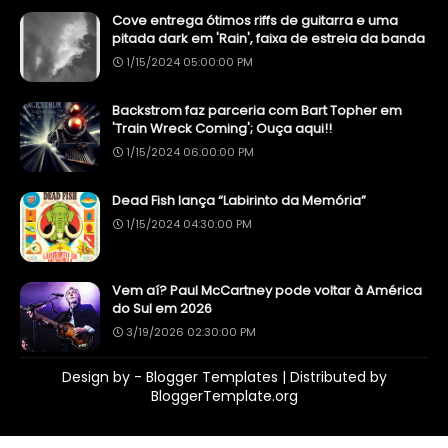
Cove entrega ótimos riffs de guitarra e uma
pitada dark em 'Rain', faixa de estreia da banda
1/15/2024 05:00:00 PM
Backstrom faz parceria com Bart Topher em
'Train Wreck Coming'; Ouça aqui!!
1/15/2024 06:00:00 PM
Dead Fish lança “Labirinto da Memória”
1/15/2024 04:30:00 PM
Vem aí? Paul McCartney pode voltar à América
do Sul em 2026
3/19/2026 02:30:00 PM
Design by -
Blogger Templates
| Distributed by
BloggerTemplate.org