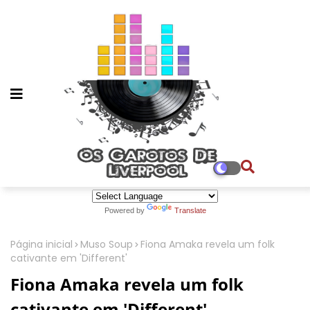
Powered by
Translate
Página inicial
Muso Soup
Fiona Amaka revela um folk
cativante em 'Different'
Fiona Amaka revela um folk
cativante em 'Different'