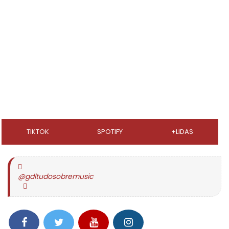
TIKTOK
SPOTIFY
+LIDAS
@gdltudosobremusic