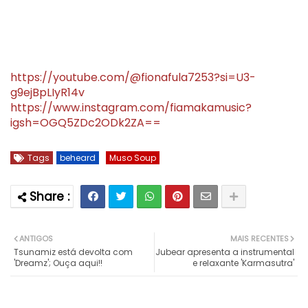
https://youtube.com/@fionafula7253?si=U3-
g9ejBpLIyR14v
https://www.instagram.com/fiamakamusic?
igsh=OGQ5ZDc2ODk2ZA==
Tags
beheard
Muso Soup
ANTIGOS
MAIS RECENTES
Tsunamiz está devolta com
Jubear apresenta a instrumental
'Dreamz'; Ouça aqui!!
e relaxante 'Karmasutra'