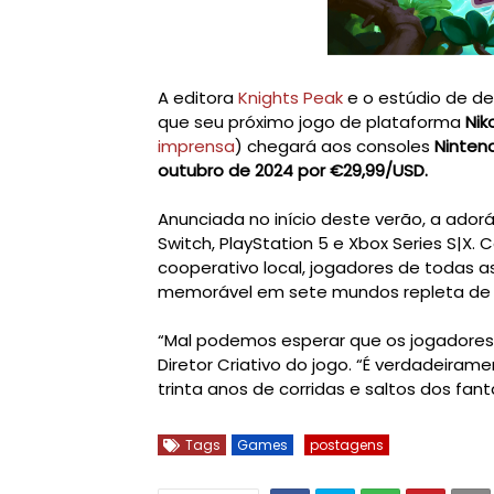
A editora
Knights Peak
e o estúdio de d
que seu próximo jogo de plataforma
Nik
imprensa
) chegará aos consoles
Nintend
outubro de 2024 por €29,99/USD.
Anunciada no início deste verão, a ador
Switch, PlayStation 5 e Xbox Series S|X
cooperativo local, jogadores de todas
memorável em sete mundos repleta de 
“Mal podemos esperar que os jogadores 
Diretor Criativo do jogo. “É verdadeira
trinta anos de corridas e saltos dos fant
Tags
Games
postagens