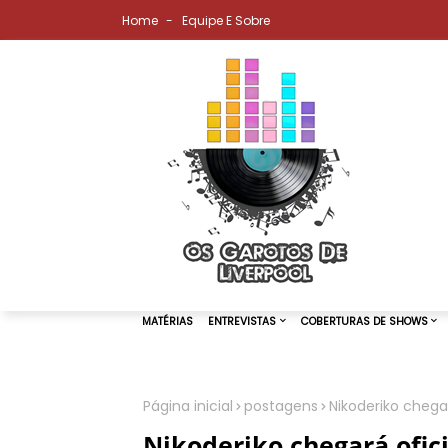
Home
Equipe E Sobre
Página inicial
postagens
Nikoderiko chega
MATÉRIAS
ENTREVISTAS
COBER
Nikoderiko chegará ofic