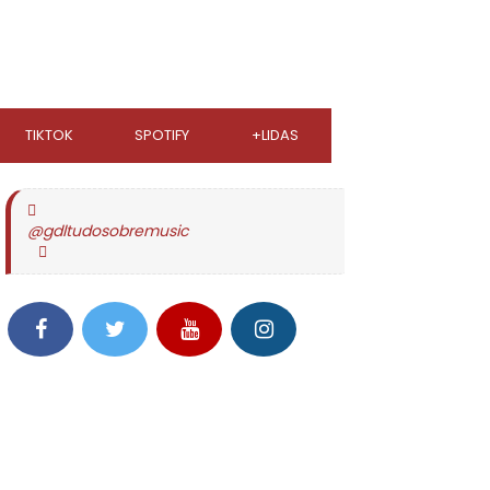
TIKTOK
SPOTIFY
+LIDAS
@gdltudosobremusic