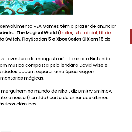
esenvolvimento VEA Games têm o prazer de anunciar
oderiko: The Magical World
(
trailer
,
site oficial
,
kit de
o Switch, PlayStation 5 e Xbox Series S|X em 15 de
ável aventura do mangusto irá dominar o Nintendo
. Com música composta pelo lendário David Wise e
 as idades podem esperar uma épica viagem
montarias mágicas.
mergulhem no mundo de Niko”, diz Dmitry Smirnov,
mente a nossa (humilde) carta de amor aos últimos
ásticos clássicos”.