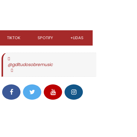
TIKTOK
SPOTIFY
+LIDAS
@gdltudosobremusic