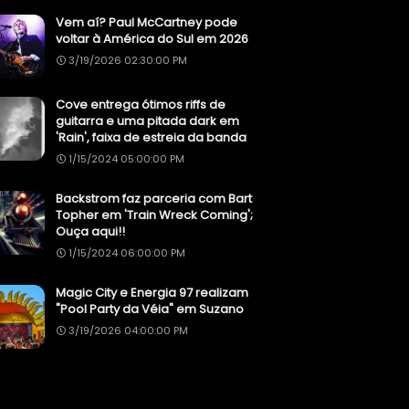
Vem aí? Paul McCartney pode
voltar à América do Sul em 2026
3/19/2026 02:30:00 PM
Cove entrega ótimos riffs de
guitarra e uma pitada dark em
'Rain', faixa de estreia da banda
1/15/2024 05:00:00 PM
Backstrom faz parceria com Bart
Topher em 'Train Wreck Coming';
Ouça aqui!!
1/15/2024 06:00:00 PM
Magic City e Energia 97 realizam
"Pool Party da Véia" em Suzano
3/19/2026 04:00:00 PM