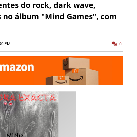
entes do rock, dark wave,
os no álbum "Mind Games", com
00 PM
0