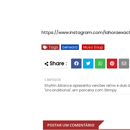
https://www.instagram.com/lahoraexac
Tags
beheard
Muso Soup
ANTIGOS
Shyfrin Alliance apresenta versões remix e dub 
'Unconditional', em parceria com Stimpy
POSTAR UM COMENTÁRIO