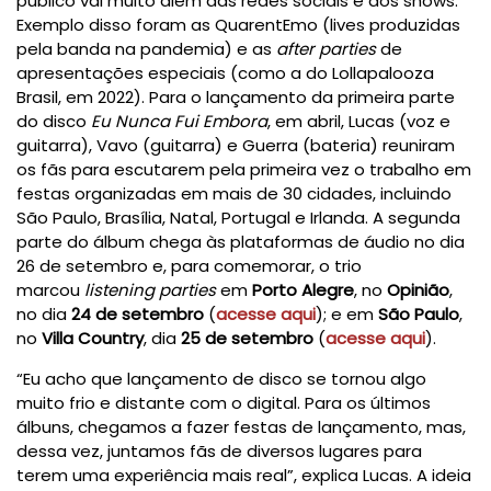
público vai muito além das redes sociais e dos shows.
Exemplo disso foram as QuarentEmo (lives produzidas
pela banda na pandemia) e as
after parties
de
apresentações especiais (como a do Lollapalooza
Brasil, em 2022). Para o lançamento da primeira parte
do disco
Eu Nunca Fui Embora
, em abril, Lucas (voz e
guitarra), Vavo (guitarra) e Guerra (bateria) reuniram
os fãs para escutarem pela primeira vez o trabalho em
festas organizadas em mais de 30 cidades, incluindo
São Paulo, Brasília, Natal, Portugal e Irlanda. A segunda
parte do álbum chega às plataformas de áudio no dia
26 de setembro e, para comemorar, o trio
marcou
listening parties
em
Porto Alegre
, no
Opinião
,
no dia
24 de setembro
(
acesse aqui
); e em
São Paulo
,
no
Villa Country
, dia
25 de setembro
(
acesse aqui
).
“Eu acho que lançamento de disco se tornou algo
muito frio e distante com o digital. Para os últimos
álbuns, chegamos a fazer festas de lançamento, mas,
dessa vez, juntamos fãs de diversos lugares para
terem uma experiência mais real”, explica Lucas. A ideia