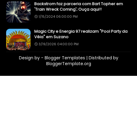
Backstrom faz parceria com Bart Topher em
'Train Wreck Coming'; Ouça aqui!!
1/15/2024 06:00:00 PM
Magic City e Energia 97 realizam "Pool Party da
Véia" em Suzano
3/19/2026 04:00:00 PM
Design by -
Blogger Templates
| Distributed by
BloggerTemplate.org