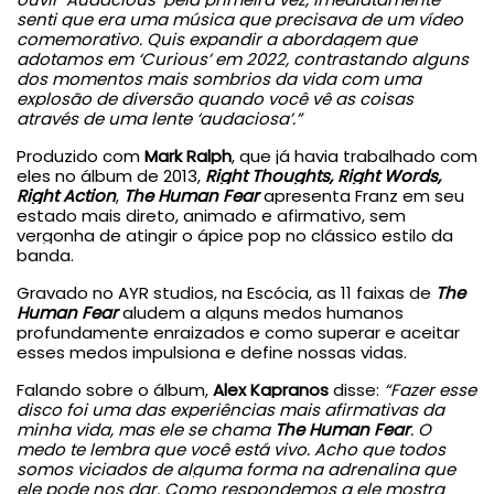
senti que era uma música que precisava de um vídeo
comemorativo. Quis expandir a abordagem que
adotamos em ‘Curious’ em 2022, contrastando alguns
dos momentos mais sombrios da vida com uma
explosão de diversão quando você vê as coisas
através de uma lente ‘audaciosa’.”
Produzido com
Mark Ralph
, que já havia trabalhado com
eles no álbum de 2013,
Right Thoughts, Right Words,
Right Action
,
The Human Fear
apresenta Franz em seu
estado mais direto, animado e afirmativo, sem
vergonha de atingir o ápice pop no clássico estilo da
banda.
Gravado no AYR studios, na Escócia, as 11 faixas de
The
Human Fear
aludem a alguns medos humanos
profundamente enraizados e como superar e aceitar
esses medos impulsiona e define nossas vidas.
Falando sobre o álbum,
Alex Kapranos
disse:
“Fazer esse
disco foi uma das experiências mais afirmativas da
minha vida, mas ele se chama
The Human Fear
. O
medo te lembra que você está vivo. Acho que todos
somos viciados de alguma forma na adrenalina que
ele pode nos dar. Como respondemos a ele mostra