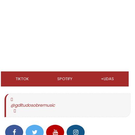
TIKTOK
SPOTIFY
+LIDAS
@gdltudosobremusic