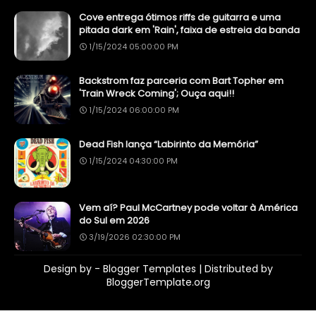
Cove entrega ótimos riffs de guitarra e uma
pitada dark em 'Rain', faixa de estreia da banda
1/15/2024 05:00:00 PM
Backstrom faz parceria com Bart Topher em
'Train Wreck Coming'; Ouça aqui!!
1/15/2024 06:00:00 PM
Dead Fish lança “Labirinto da Memória”
1/15/2024 04:30:00 PM
Vem aí? Paul McCartney pode voltar à América
do Sul em 2026
3/19/2026 02:30:00 PM
Design by -
Blogger Templates
| Distributed by
BloggerTemplate.org