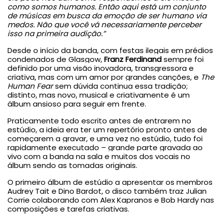
como somos humanos. Então aqui está um conjunto
de músicas em busca da emoção de ser humano via
medos. Não que você vá necessariamente perceber
isso na primeira audição.”
Desde o início da banda, com festas ilegais em prédios
condenados de Glasgow,
Franz Ferdinand
sempre foi
definido por uma visão inovadora, transgressora e
criativa, mas com um amor por grandes canções, e
The
Human Fear
sem dúvida continua essa tradição;
distinto, mas novo, musical e criativamente é um
álbum ansioso para seguir em frente.
Praticamente todo escrito antes de entrarem no
estúdio, a ideia era ter um repertório pronto antes de
começarem a gravar, e uma vez no estúdio, tudo foi
rapidamente executado – grande parte gravada ao
vivo com a banda na sala e muitos dos vocais no
álbum sendo as tomadas originais.
O primeiro álbum de estúdio a apresentar os membros
Audrey Tait e Dino Bardot, o disco também traz Julian
Corrie colaborando com Alex Kapranos e Bob Hardy nas
composições e tarefas criativas.