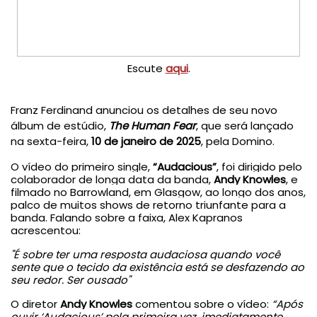
Escute
aqui
.
Franz Ferdinand anunciou os detalhes de seu novo
álbum de estúdio,
The Human Fear
, que será lançado
na sexta-feira,
10 de janeiro de 2025
, pela Domino.
O vídeo do primeiro single,
“Audacious”
, foi dirigido pelo
colaborador de longa data da banda,
Andy Knowles
, e
filmado no Barrowland, em Glasgow, ao longo dos anos,
palco de muitos shows de retorno triunfante para a
banda. Falando sobre a faixa, Alex Kapranos
acrescentou:
"É sobre ter uma resposta audaciosa quando você
sente que o tecido da existência está se desfazendo ao
seu redor. Ser ousado"
O diretor
Andy Knowles
comentou sobre o vídeo:
“Após
ouvir ‘Audacious’ pela primeira vez, imediatamente