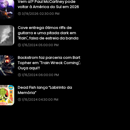
Vem aí? Paul McCartney pode
voltar à América do Sul em 2026
3/19/2026 02:30:00 PM
Cove entrega ótimos riffs de
guitarra e uma pitada dark em
'Rain', faixa de estreia da banda
1/15/2024 05:00:00 PM
Backstrom faz parceria com Bart
Topher em 'Train Wreck Coming';
Ouça aqui!!
1/15/2024 06:00:00 PM
Dead Fish lança “Labirinto da
Memória”
1/15/2024 04:30:00 PM