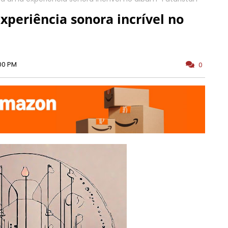
periência sonora incrível no
00 PM
0