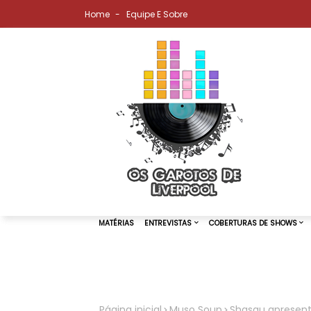
Home
Equipe E Sobre
MATÉRIAS
ENTREVISTAS
COBER
Página inicial
Muso Soup
Shasau apresenta