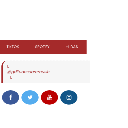
TIKTOK
SPOTIFY
+LIDAS
@gdltudosobremusic