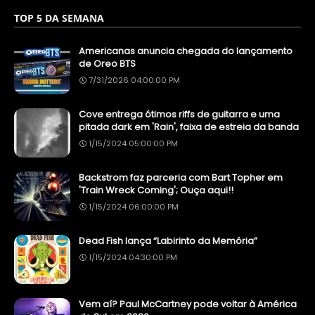
TOP 5 DA SEMANA
Americanas anuncia chegada do lançamento
de Oreo BTS
7/31/2026 04:00:00 PM
Cove entrega ótimos riffs de guitarra e uma
pitada dark em 'Rain', faixa de estreia da banda
1/15/2024 05:00:00 PM
Backstrom faz parceria com Bart Topher em
'Train Wreck Coming'; Ouça aqui!!
1/15/2024 06:00:00 PM
Dead Fish lança “Labirinto da Memória”
1/15/2024 04:30:00 PM
Vem aí? Paul McCartney pode voltar à América