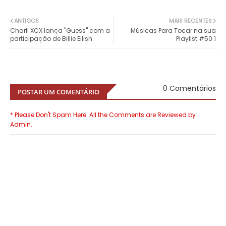
ANTIGOS
MAIS RECENTES
Charli XCX lança "Guess" com a
Músicas Para Tocar na sua
participação de Billie Eilish
Playlist #50.1
0 Comentários
POSTAR UM COMENTÁRIO
* Please Don't Spam Here. All the Comments are Reviewed by
Admin.