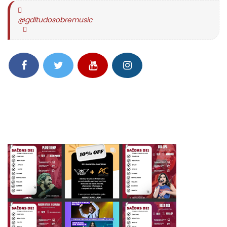
@gdltudosobremusic