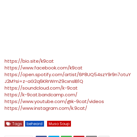
https://bio.site/k9cat
https://www.facebook.com/k9cat
https://open.spotify.com/artist/6P8UQ54szY9r9n7otuY
J2M?si=z-aG2q6KRrWmZ9cxnslB1Q
https://soundcloud.com/k-9cat
https://k-9cat.bandcamp.com/
https://www.youtube.com/@k-9cat/videos
https://www.instagram.com/k.9cat/
Tags
beheard
Muso Soup