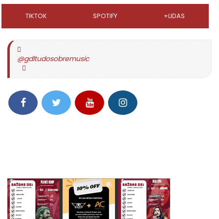
TIKTOK
SPOTIFY
+LIDAS
@gdltudosobremusic