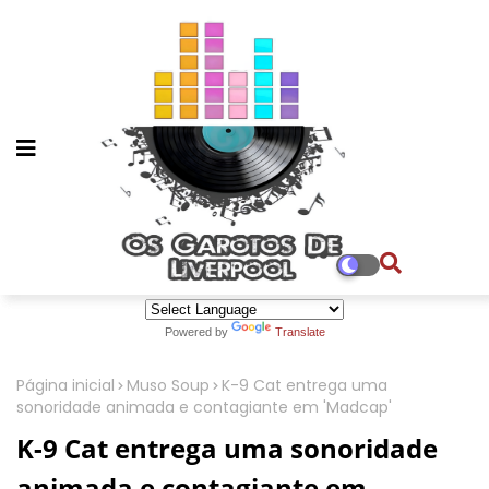
Powered by
Translate
Página inicial
Muso Soup
K-9 Cat entrega uma
sonoridade animada e contagiante em 'Madcap'
K-9 Cat entrega uma sonoridade
animada e contagiante em