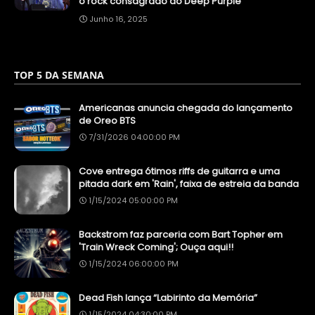
o rock consagrado do Deep Purple
Junho 16, 2025
TOP 5 DA SEMANA
Americanas anuncia chegada do lançamento
de Oreo BTS
7/31/2026 04:00:00 PM
Cove entrega ótimos riffs de guitarra e uma
pitada dark em 'Rain', faixa de estreia da banda
1/15/2024 05:00:00 PM
Backstrom faz parceria com Bart Topher em
'Train Wreck Coming'; Ouça aqui!!
1/15/2024 06:00:00 PM
Dead Fish lança “Labirinto da Memória”
1/15/2024 04:30:00 PM