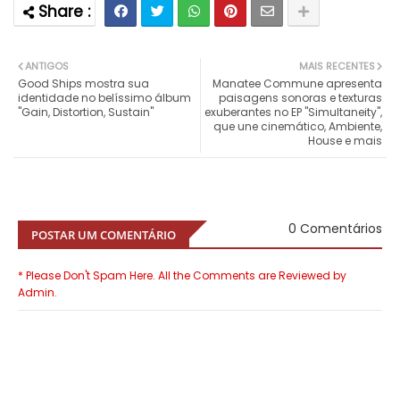
ANTIGOS
MAIS RECENTES
Good Ships mostra sua
Manatee Commune apresenta
identidade no belíssimo álbum
paisagens sonoras e texturas
"Gain, Distortion, Sustain"
exuberantes no EP "Simultaneity",
que une cinemático, Ambiente,
House e mais
0 Comentários
POSTAR UM COMENTÁRIO
* Please Don't Spam Here. All the Comments are Reviewed by
Admin.