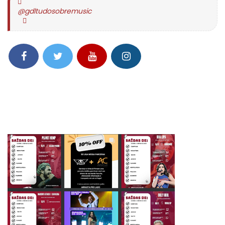
@gdltudosobremusic