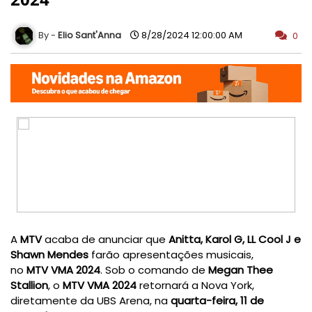
Elio Sant'Anna
8/28/2024 12:00:00 AM
0
A
MTV
acaba de anunciar que
Anitta, Karol G, LL Cool J e
Shawn Mendes
farão apresentações musicais,
no
MTV
VMA 2024
. Sob o comando de
Megan Thee
Stallion
,
o
MTV VMA 2024
retornará a Nova York,
diretamente da UBS Arena, na
quarta-feira, 11 de