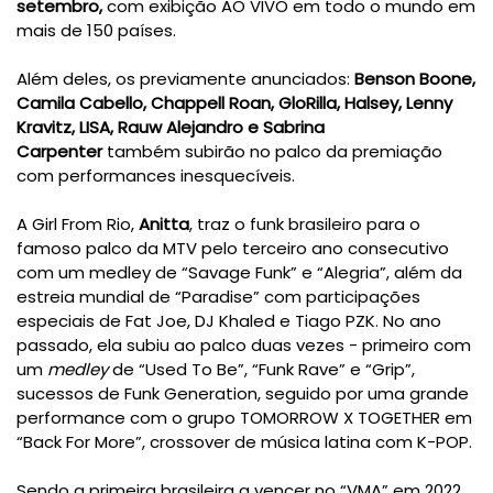
setembro,
com exibição AO VIVO em todo o mundo em
mais de 150 países.
Além deles, os previamente anunciados:
Benson Boone,
Camila Cabello, Chappell Roan, GloRilla, Halsey, Lenny
Kravitz, LISA, Rauw Alejandro e Sabrina
Carpenter
também subirão no palco da premiação
com performances inesquecíveis.
A Girl From Rio,
Anitta
, traz o funk brasileiro para o
famoso palco da MTV pelo terceiro ano consecutivo
com um medley de “Savage Funk” e “Alegria”, além da
estreia mundial de “Paradise” com participações
especiais de Fat Joe, DJ Khaled e Tiago PZK. No ano
passado, ela subiu ao palco duas vezes - primeiro com
um
medley
de “Used To Be”, “Funk Rave” e “Grip”,
sucessos de Funk Generation, seguido por uma grande
performance com o grupo TOMORROW X TOGETHER em
“Back For More”, crossover de música latina com K-POP.
Sendo a primeira brasileira a vencer no “VMA” em 2022,