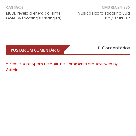
ANTIGOS
MAIS RECENTES
MUDD revela a enérgica 'Time
Músicas para Tocar na Sua
Goes By (Nothing's Changed)'
Playlist #60.2
0 Comentários
POSTAR UM COMENTÁRIO
* Please Don't Spam Here. All the Comments are Reviewed by
Admin.