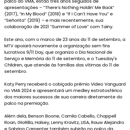
palco do VMA, estão três anos seguidos de
apresentações – “There’s Nothing Holdin’ Me Back”
(2017), “In My Blood” (2018) e “If I Can’t Have You” e
“Señorita” (2019) – e mais recentemente, sua
colaboração de 2021 “Summer of Love” com Tainy.
Este ano, com o marco de 23 anos do 11 de setembro, a
MTV apoiará novamente a organização sem fins
lucrativos 9/11 Day, que organiza o Dia Nacional de
Serviço e Memória do 11 de setembro, e o Tuesday's
Children, que atende às famílias das vítimas do 11 de
setembro.
Katy Perry receberá o cobiçado prêmio Video Vanguard
no VMA 2024 e apresentará um medley estratosférico
dos maiores sucessos de sua carreira diretamente do
palco na premiação.
Além dela, Benson Boone, Camila Cabello, Chappell
Roan, GloRilla, Halsey, Lenny Kravitz, LISA, Rauw Alejandro
e Sabrina Carpenter também subirão no palco da