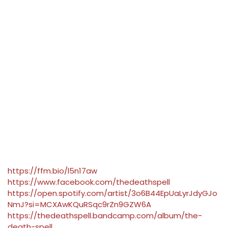
https://ffm.bio/l5n17aw
https://www.facebook.com/thedeathspell
https://open.spotify.com/artist/3o6B44EpUaLyrJdyGJo
NmJ?si=MCXAwKQuRSqc9rZn9GZW6A
https://thedeathspell.bandcamp.com/album/the-
death-spell