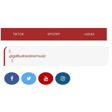
TIKTOK
SPOTIFY
+LIDAS
@gdltudosobremusic