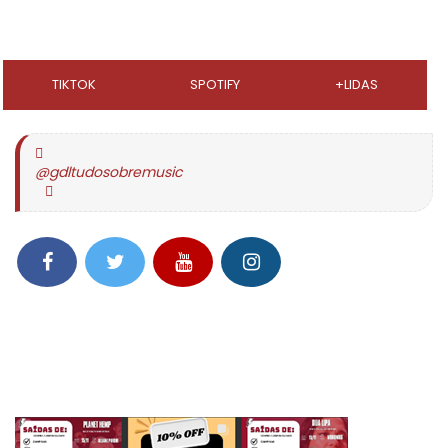
TIKTOK
SPOTIFY
+LIDAS
@gdltudosobremusic