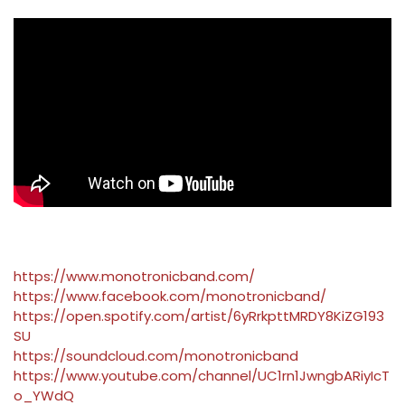
https://www.monotronicband.com/
https://www.facebook.com/monotronicband/
https://open.spotify.com/artist/6yRrkpttMRDY8KiZG193
SU
https://soundcloud.com/monotronicband
https://www.youtube.com/channel/UC1rn1JwngbARiyIcT
o_YWdQ