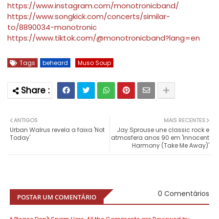
https://www.instagram.com/monotronicband/
https://www.songkick.com/concerts/similar-
to/8890034-monotronic
https://www.tiktok.com/@monotronicband?lang=en
Tags
beheard
Muso Soup
ANTIGOS
MAIS RECENTES
Urban Walrus revela a faixa 'Not
Jay Sprouse une classic rock e
Today'
atmosfera anos 90 em 'Innocent
Harmony (Take Me Away)'
0 Comentários
POSTAR UM COMENTÁRIO