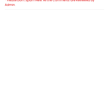
* Please Don't Spam Here. All the Comments are Reviewed by
Admin.