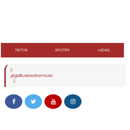
TIKTOK
SPOTIFY
+LIDAS
@gdltudosobremusic