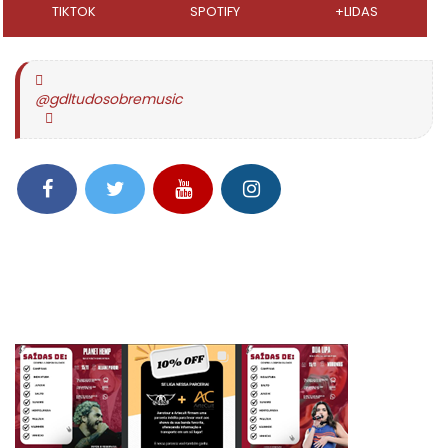
TIKTOK
SPOTIFY
+LIDAS
@gdltudosobremusic