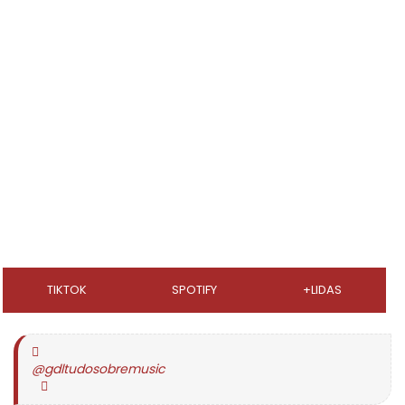
TIKTOK
SPOTIFY
+LIDAS
@gdltudosobremusic