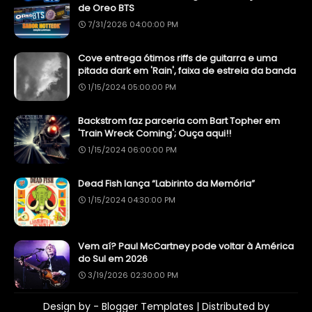
de Oreo BTS
7/31/2026 04:00:00 PM
Cove entrega ótimos riffs de guitarra e uma
pitada dark em 'Rain', faixa de estreia da banda
1/15/2024 05:00:00 PM
Backstrom faz parceria com Bart Topher em
'Train Wreck Coming'; Ouça aqui!!
1/15/2024 06:00:00 PM
Dead Fish lança “Labirinto da Memória”
1/15/2024 04:30:00 PM
Vem aí? Paul McCartney pode voltar à América
do Sul em 2026
3/19/2026 02:30:00 PM
Design by -
Blogger Templates
| Distributed by