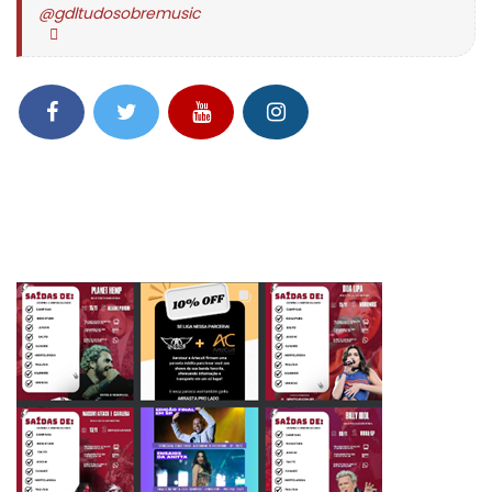
@gdltudosobremusic