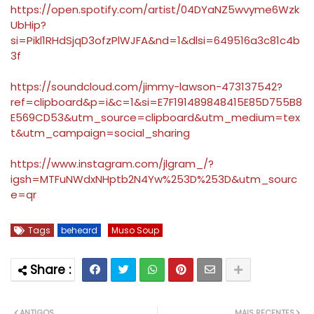
https://open.spotify.com/artist/04DYaNZ5wvyme6Wzk
UbHip?
si=Pikl1RHdSjqD3ofzPlWJFA&nd=1&dlsi=649516a3c81c4b
3f
https://soundcloud.com/jimmy-lawson-473137542?
ref=clipboard&p=i&c=1&si=E7F191489848415E85D755B8
E569CD53&utm_source=clipboard&utm_medium=tex
t&utm_campaign=social_sharing
https://www.instagram.com/jlgram_/?
igsh=MTFuNWdxNHptb2N4Yw%253D%253D&utm_sourc
e=qr
Tags
beheard
Muso Soup
ANTIGOS
MAIS RECENTES