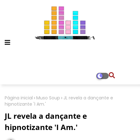
Página inicial
Muso Soup
JL revela a dançante e
hipnotizante 'I Am.'
JL revela a dançante e
hipnotizante 'I Am.'