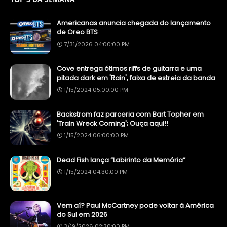
Americanas anuncia chegada do lançamento
de Oreo BTS
7/31/2026 04:00:00 PM
Cove entrega ótimos riffs de guitarra e uma
pitada dark em 'Rain', faixa de estreia da banda
1/15/2024 05:00:00 PM
Backstrom faz parceria com Bart Topher em
'Train Wreck Coming'; Ouça aqui!!
1/15/2024 06:00:00 PM
Dead Fish lança “Labirinto da Memória”
1/15/2024 04:30:00 PM
Vem aí? Paul McCartney pode voltar à América
do Sul em 2026
3/19/2026 02:30:00 PM