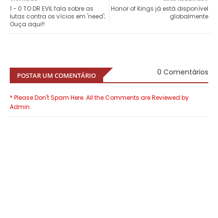
1 - 0 TO DR EVIL fala sobre as
Honor of Kings já está disponível
lutas contra os vícios em 'need';
globalmente
Ouça aqui!!
0 Comentários
POSTAR UM COMENTÁRIO
* Please Don't Spam Here. All the Comments are Reviewed by
Admin.