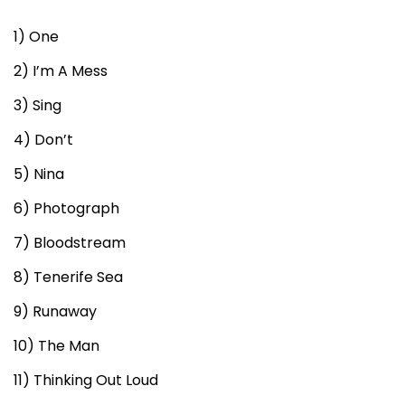
1) One
2) I’m A Mess
3) Sing
4) Don’t
5) Nina
6) Photograph
7) Bloodstream
8) Tenerife Sea
9) Runaway
10) The Man
11) Thinking Out Loud