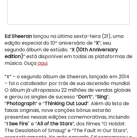
Ed Sheeran
lançou na última sexta-feira (21), uma
edição especial do 10º aniversário de “
X
”, seu
segundo álbum de estúdio. “
X (10th Anniversary
edition)
” está disponível em todas as plataformas de
música. Ouça
aqui
.
“X” – o segundo álbum de Sheeran, lançado em 2014
– foi o catalisador por trás de sua ascensão mundial.
O álbum já ultrapassou 22 milhões de vendas globais
e gerou os singles de sucesso “
Don’t
”, “
Sing
”,
“
Photograph
” e “
Thinking Out Loud
”. Além da lista de
faixas originais, nove canções bônus estarão
presentes nessas edições comemorativas, incluindo
“
I See Fire
'' e “
All of the Stars
”, dos filmes “O Hobbit:
The Desolation of Smaug” e “The Fault In Our Stars”,