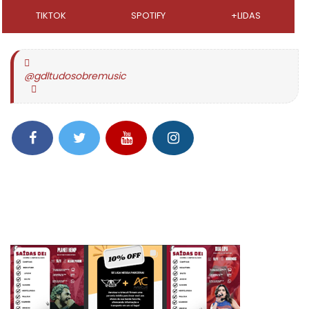
TIKTOK
SPOTIFY
+LIDAS
@gdltudosobremusic