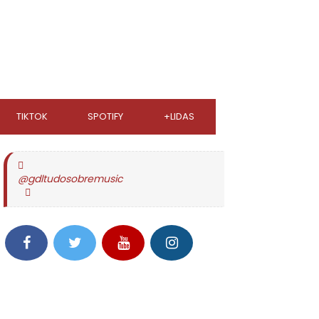
TIKTOK
SPOTIFY
+LIDAS
@gdltudosobremusic