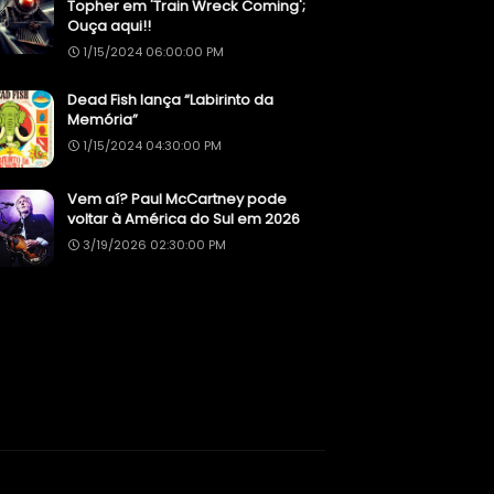
Topher em 'Train Wreck Coming';
Ouça aqui!!
1/15/2024 06:00:00 PM
Dead Fish lança “Labirinto da
Memória”
1/15/2024 04:30:00 PM
Vem aí? Paul McCartney pode
voltar à América do Sul em 2026
3/19/2026 02:30:00 PM