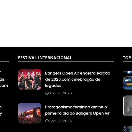
FESTIVAL INTERNACIONAL
TOP
"
Bangers Open Air encerra edição
ais
de 2026 com celebração de
.com
legados
Abril 29, 2026
n
Protagonismo feminino define o
y
primeiro dia do Bangers Open Air
Abril 28, 2026