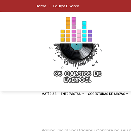
Home
Equipe E Sobre
MATÉRIAS
ENTREVISTAS
COBER
Página inicial
postagens
Compre no seu p