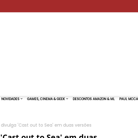
divulga 'Cast out to Sea' em duas versões
TURAS DE SHOWS
NOVIDADES
GAMES, CINEMA & GEEK
'Cast out to Sea' em duas