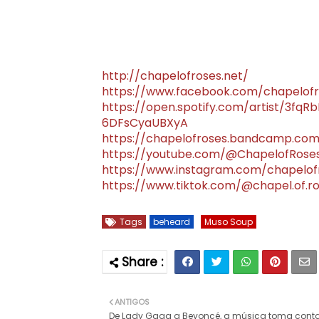
http://chapelofroses.net/
https://www.facebook.com/chapelof
https://open.spotify.com/artist/3fq
6DFsCyaUBXyA
https://chapelofroses.bandcamp.co
https://youtube.com/@ChapelofRose
https://www.instagram.com/chapelo
https://www.tiktok.com/@chapel.of.r
Tags
beheard
Muso Soup
ANTIGOS
De Lady Gaga a Beyoncé, a música toma cont