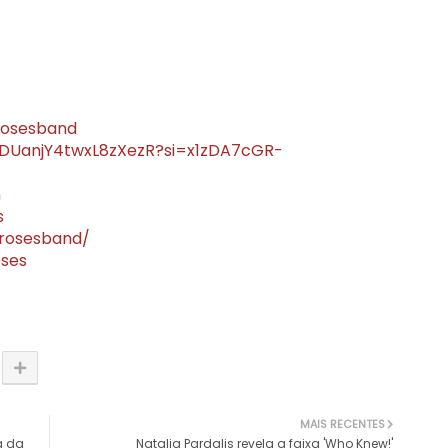
rosesband
RbDUanjY4twxL8zXezR?si=x1zDA7cGR-
m
s
frosesband/
oses
MAIS RECENTES
a da
Natalia Pardalis revela a faixa 'Who Knew!'