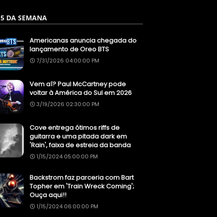
 5 DA SEMANA
Americanas anuncia chegada do
lançamento de Oreo BTS
7/31/2026 04:00:00 PM
Vem aí? Paul McCartney pode
voltar à América do Sul em 2026
3/19/2026 02:30:00 PM
Cove entrega ótimos riffs de
guitarra e uma pitada dark em
'Rain', faixa de estreia da banda
1/15/2024 05:00:00 PM
Backstrom faz parceria com Bart
Topher em 'Train Wreck Coming';
Ouça aqui!!
1/15/2024 06:00:00 PM