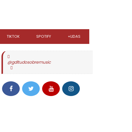
TIKTOK
SPOTIFY
+LIDAS
@gdltudosobremusic