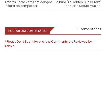
Arantes unem vozes em canção
álbum "As Plantas Que Curam"
inédita do compositor
na Casa Natura Musical
0 Comentários
POSTAR UM COMENTÁRIO
* Please Don't Spam Here. All the Comments are Reviewed by
Admin.