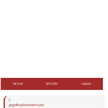
TIKTOK
SPOTIFY
+LIDAS
@gdltudosobremusic