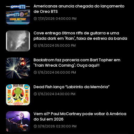
Americanas anuncia chegada do lançamento
de Oreo BTS
7/31/2026 04:00:00 PM
Cove entrega ótimos riffs de guitarra e uma
pitada dark em 'Rain', faixa de estreia da banda
1/15/2024 05:00:00 PM
Backstrom faz parceria com Bart Topher em
'Train Wreck Coming'; Ouça aqui!!
1/15/2024 06:00:00 PM
Dead Fish lança “Labirinto da Memória”
1/15/2024 04:30:00 PM
Vem aí? Paul McCartney pode voltar à América
do Sul em 2026
3/19/2026 02:30:00 PM