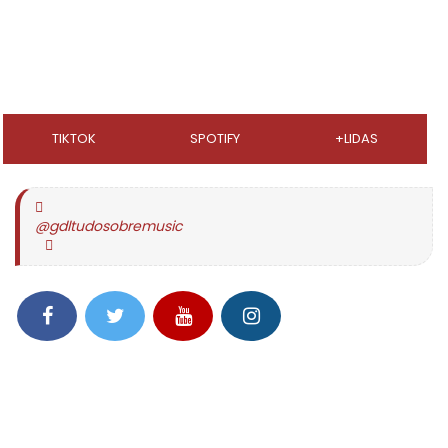
TIKTOK
SPOTIFY
+LIDAS
@gdltudosobremusic