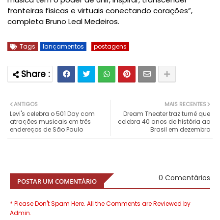
fronteiras físicas e virtuais conectando corações”,
completa Bruno Leal Medeiros.
Tags
lançamentos
postagens
ANTIGOS
MAIS RECENTES
Levi's celebra o 501 Day com
Dream Theater traz turnê que
atrações musicais em três
celebra 40 anos de história ao
endereços de São Paulo
Brasil em dezembro
0 Comentários
POSTAR UM COMENTÁRIO
* Please Don't Spam Here. All the Comments are Reviewed by
Admin.