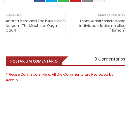
ANTIGOS
MAIS RECENTES
Andrea Pizzo and The Purple Mice
Lenny Kravitz reflete sobre
lançam 'The Machine'; Ouça
individualidades no clipe
aqui!!
"Human"
0 Comentários
POSTAR UM COMENTÁRIO
* Please Don't Spam Here. All the Comments are Reviewed by
Admin.