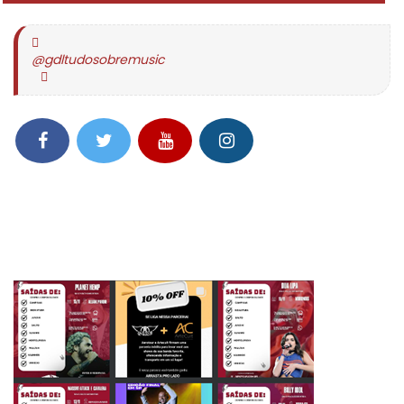
@gdltudosobremusic