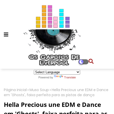
Powered by
Translate
Página inicial
Muso Soup
Hella Precious une EDM e Dance
em 'Ghosts', faixa perfeita para as pistas de dança
Hella Precious une EDM e Dance
em 'Ghosts', faixa perfeita para as