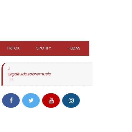
TIKTOK
SPOTIFY
+LIDAS
@gdltudosobremusic