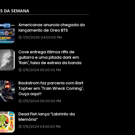
 5 DA SEMANA
Americanas anuncia chegada do
lançamento de Oreo BTS
7/31/2026 04:00:00 PM
Cove entrega ótimos riffs de
guitarra e uma pitada dark em
'Rain', faixa de estreia da banda
1/15/2024 05:00:00 PM
Backstrom faz parceria com Bart
Topher em 'Train Wreck Coming';
Ouça aqui!!
1/15/2024 06:00:00 PM
Dead Fish lança “Labirinto da
Memória”
1/15/2024 04:30:00 PM