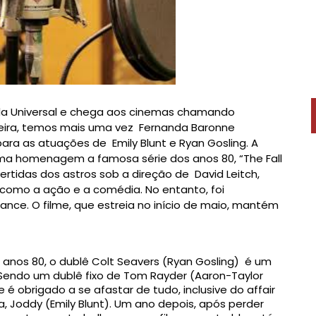
 da Universal e chega aos cinemas chamando
leira, temos mais uma vez Fernanda Baronne
ra as atuações de Emily Blunt e Ryan Gosling. A
ma homenagem a famosa série dos anos 80, “The Fall
ertidas dos astros sob a direção de David Leitch,
como a ação e a comédia. No entanto, foi
ce. O filme, que estreia no início de maio, mantém
 anos 80, o dublê Colt Seavers (Ryan Gosling) é um
 Sendo um dublê fixo de Tom Rayder (Aaron-Taylor
é obrigado a se afastar de tudo, inclusive do affair
Joddy (Emily Blunt). Um ano depois, após perder