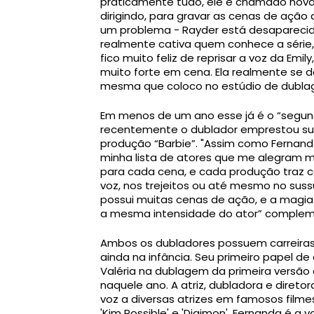
praticamente tudo, ele é chamado nova
dirigindo, para gravar as cenas de ação 
um problema - Rayder está desapareci
realmente cativa quem conhece a série,
fico muito feliz de reprisar a voz da Em
muito forte em cena. Ela realmente se
mesma que coloco no estúdio de dubl
Em menos de um ano esse já é o “segu
recentemente o dublador emprestou su
produção “Barbie”. "Assim como Fernan
minha lista de atores que me alegram mu
para cada cena, e cada produção traz c
voz, nos trejeitos ou até mesmo no suss
possui muitas cenas de ação, e a magia 
a mesma intensidade do ator” complem
Ambos os dubladores possuem carreiras
ainda na infância. Seu primeiro papel d
Valéria na dublagem da primeira versão d
naquele ano. A atriz, dubladora e diret
voz a diversas atrizes em famosos film
'Kim Possible' e 'Digimon'. Fernanda é 