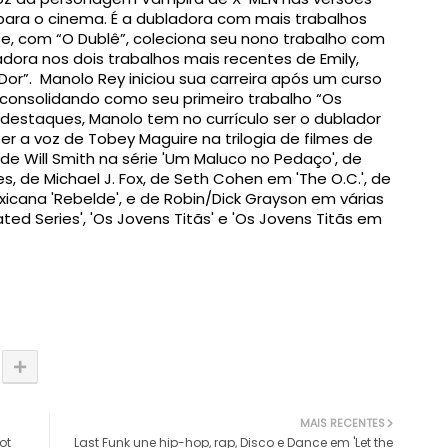
para o cinema. É a dubladora com mais trabalhos
 e, com “O Dublê”, coleciona seu nono trabalho com
adora nos dois trabalhos mais recentes de Emily,
Dor”.
Manolo
Rey
iniciou sua carreira após um curso
, consolidando como seu primeiro trabalho “Os
s destaques,
Manolo
tem no currículo ser o dublador
er a voz de Tobey Maguire na trilogia de filmes de
e Will Smith na série 'Um Maluco no Pedaço', de
 de Michael J. Fox, de Seth Cohen em 'The O.C.', de
xicana 'Rebelde', e de Robin/Dick Grayson em várias
ed Series', 'Os Jovens Titãs' e 'Os Jovens Titãs em
MAIS RECENTES
ot
Last Funk une hip-hop, rap, Disco e Dance em 'Let the