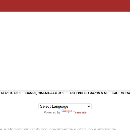
Powered by
Translate
TURAS DE SHOWS
NOVIDADES
GAMES, CINEMA & GEEK
e e Manolo Rey dublam novamente juntos no eletrizante