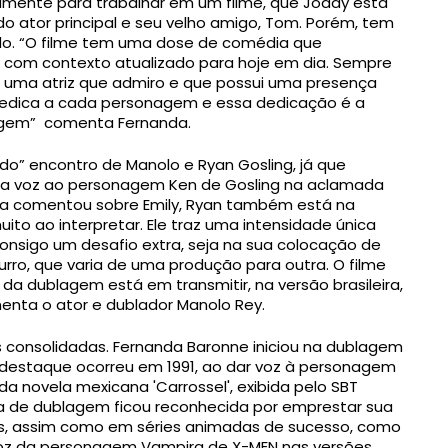
mente para trabalhar em um filme, que Joddy está
do ator principal e seu velho amigo, Tom. Porém, tem
do. “O filme tem uma dose de comédia que
 com contexto atualizado para hoje em dia. Sempre
ily, uma atriz que admiro e que possui uma presença
 dedica a cada personagem e essa dedicação é a
agem” comenta Fernanda.
ndo” encontro de
Manolo
e Ryan Gosling, já que
a voz ao personagem Ken de Gosling na aclamada
da comentou sobre Emily, Ryan também está na
ito ao interpretar. Ele traz uma intensidade única
onsigo um desafio extra, seja na sua colocação de
urro, que varia de uma produção para outra. O filme
da dublagem está em transmitir, na versão brasileira,
enta o ator e dublador
Manolo
Rey
.
 consolidadas. Fernanda Baronne iniciou na dublagem
e destaque ocorreu em 1991, ao dar voz à personagem
a novela mexicana 'Carrossel', exibida pelo SBT
ora de dublagem ficou reconhecida por emprestar sua
es, assim como em séries animadas de sucesso, como
a voz da personagem Vampira de X-MEN nas versões