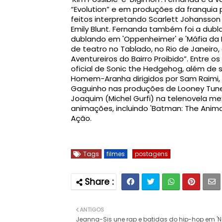
“Evolution” e em produções da franquia 
feitos interpretando Scarlett Johansson
Emily Blunt. Fernanda também foi a dubl
dublando em 'Oppenheimer' e 'Máfia da 
de teatro no Tablado, no Rio de Janeiro
Aventureiros do Bairro Proibido”. Entre o
oficial de Sonic the Hedgehog, além de s
Homem-Aranha dirigidos por Sam Raimi, d
Gaguinho nas produções de Looney Tunes,
Joaquim (Michel Gurfi) na telenovela me
animações, incluindo 'Batman: The Animat
Ação.
Tags
filmes
postagens
ANTIGOS
Jeanna-Sis une rap e batidas do hip-hop em 'N