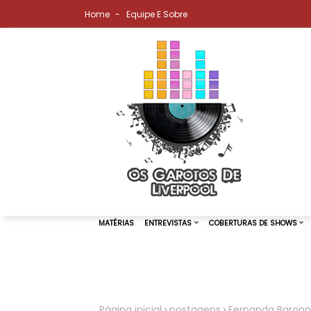
Home
Equipe E Sobre
MATÉRIAS
ENTREVISTAS
COBER
Página inicial
postagens
Fernanda Baronn