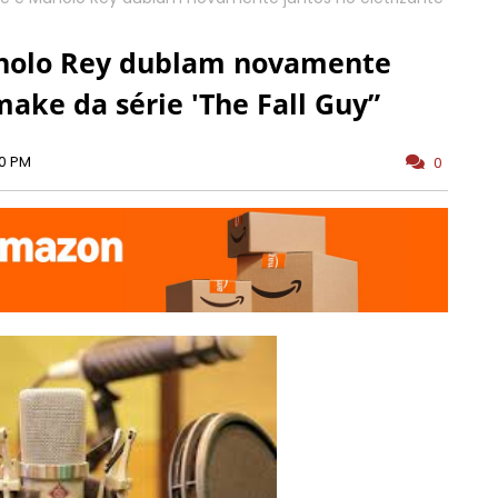
nolo Rey dublam novamente
make da série 'The Fall Guy”
00 PM
0