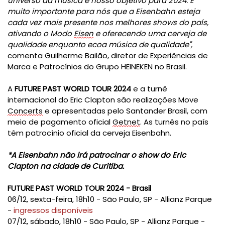
universo da música é nosso objetivo para 2024. É
muito importante para nós que a Eisenbahn esteja
cada vez mais presente nos melhores shows do país,
ativando o Modo
Eisen
e oferecendo uma cerveja de
qualidade enquanto ecoa música de qualidade",
comenta Guilherme Bailão, diretor de Experiências de
Marca e Patrocínios do Grupo HEINEKEN no Brasil.
A
FUTURE PAST WORLD TOUR 2024
e a turnê
internacional do Eric Clapton são realizações Move
Concerts
e apresentadas pelo Santander Brasil, com
meio de pagamento oficial
Getnet
.
As turnês no país
têm patrocínio oficial da cerveja Eisenbahn.
*A Eisenbahn não irá patrocinar o show do Eric
Clapton na cidade de Curitiba.
FUTURE PAST WORLD TOUR 2024 - Brasil
06/12, sexta-feira, 18h10 - São Paulo, SP - Allianz Parque
-
ingressos disponíveis
07/12, sábado, 18h10 - São Paulo, SP - Allianz Parque -