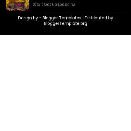
3/19/2026 04:00:00 PM
Design by -
Blogger Templates
| Distributed by
BloggerTemplate.org