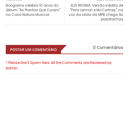
Boogarins celebra 10 anos do
ELIS REGINA: Versão inédita de
álbum "As Plantas Que Curam"
"Para Lennon e McCartney", na
na Casa Natura Musical
voz da ídola da MPB chega às
plataformas
0 Comentários
POSTAR UM COMENTÁRIO
* Please Don't Spam Here. All the Comments are Reviewed by
Admin.