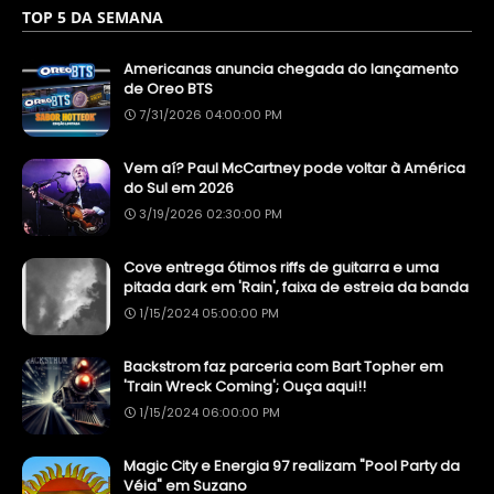
TOP 5 DA SEMANA
Americanas anuncia chegada do lançamento
de Oreo BTS
7/31/2026 04:00:00 PM
Vem aí? Paul McCartney pode voltar à América
do Sul em 2026
3/19/2026 02:30:00 PM
Cove entrega ótimos riffs de guitarra e uma
pitada dark em 'Rain', faixa de estreia da banda
1/15/2024 05:00:00 PM
Backstrom faz parceria com Bart Topher em
'Train Wreck Coming'; Ouça aqui!!
1/15/2024 06:00:00 PM
Magic City e Energia 97 realizam "Pool Party da
Véia" em Suzano