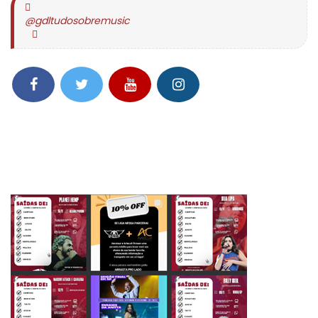
@gdltudosobremusic