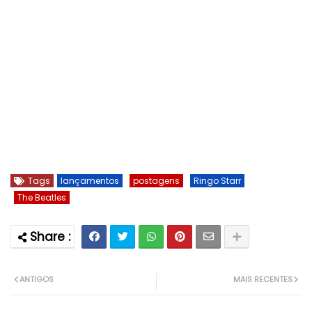
Tags
lançamentos
postagens
Ringo Starr
The Beatles
ANTIGOS
MAIS RECENTES