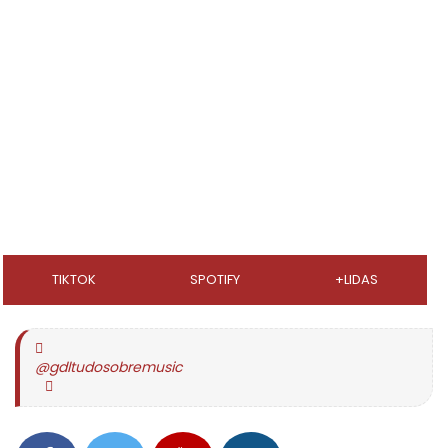
TIKTOK
SPOTIFY
+LIDAS
@gdltudosobremusic