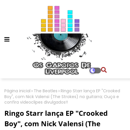
Página inicial
The Beatles
Ringo Starr lança EP "Crooked
Boy", com Nick Valensi (The Strokes) na guitarra; Ouça e
confira videoclipes divulgados!!
Ringo Starr lança EP "Crooked
Boy", com Nick Valensi (The