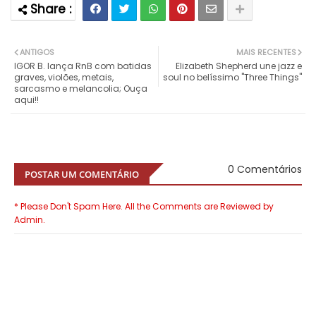
ANTIGOS
MAIS RECENTES
IGOR B. lança RnB com batidas
Elizabeth Shepherd une jazz e
graves, violões, metais,
soul no belíssimo "Three Things"
sarcasmo e melancolia; Ouça
aqui!!
0 Comentários
POSTAR UM COMENTÁRIO
* Please Don't Spam Here. All the Comments are Reviewed by
Admin.