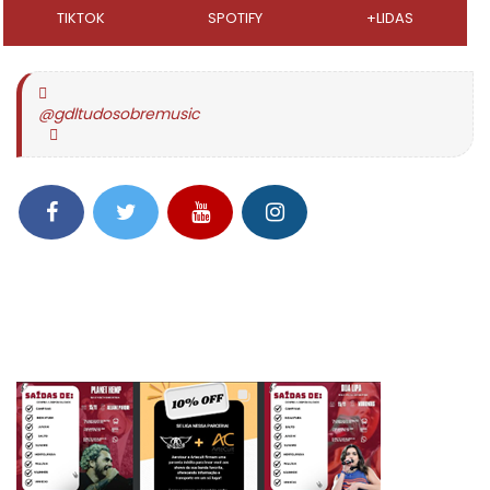
TIKTOK
SPOTIFY
+LIDAS
@gdltudosobremusic