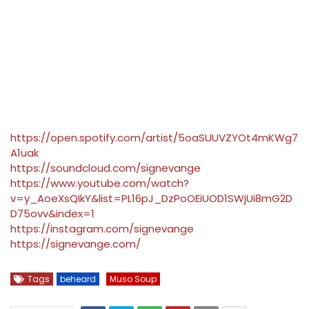
https://open.spotify.com/artist/5oaSUUVZYOt4mKWg7
A1uak
https://soundcloud.com/signevange
https://www.youtube.com/watch?
v=y_AoeXsQIkY&list=PL16pJ_DzPoOEiUOD1SWjUi8mG2D
D75ovv&index=1
https://instagram.com/signevange
https://signevange.com/
Tags
beheard
Muso Soup