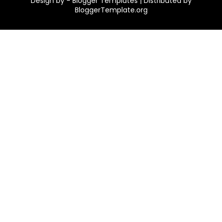
Design by -
Blogger Templates
| Distributed by
BloggerTemplate.org