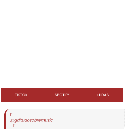
TIKTOK
SPOTIFY
+LIDAS
@gdltudosobremusic