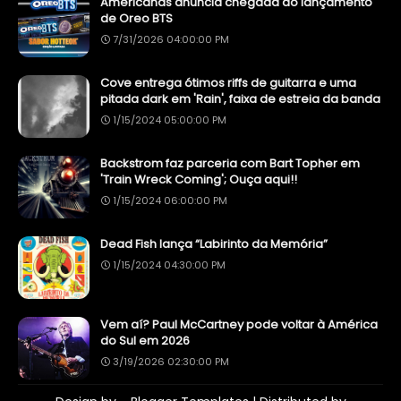
Americanas anuncia chegada do lançamento
de Oreo BTS
7/31/2026 04:00:00 PM
Cove entrega ótimos riffs de guitarra e uma
pitada dark em 'Rain', faixa de estreia da banda
1/15/2024 05:00:00 PM
Backstrom faz parceria com Bart Topher em
'Train Wreck Coming'; Ouça aqui!!
1/15/2024 06:00:00 PM
Dead Fish lança “Labirinto da Memória”
1/15/2024 04:30:00 PM
Vem aí? Paul McCartney pode voltar à América
do Sul em 2026
3/19/2026 02:30:00 PM