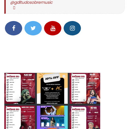
@gdltudosobremusic