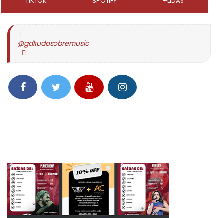
TIKTOK
SPOTIFY
+LIDAS
@gdltudosobremusic