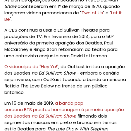
Show
aconteceram em 1º de março de 1970, quando
lançaram vídeos promocionais de "
Two of Us
" e "
Let It
Be
".
A CBS continua a usar o
Ed Sullivan Theatre
para
produções de TV. Em fevereiro de 2014, para o 50º
aniversário da primeira aparição dos Beatles,
Paul
McCartney
e
Ringo Starr
retornaram ao teatro para
uma entrevista conjunta com
David Letterman
.
O videoclipe de "Hey Ya!"
, do
Outkast
imitou a aparição
dos Beatles
no Ed Sullivan Show
- embora o cenário
seja inverso, com OutKast tocando a banda americana
fictícia
The Love Below
na frente de um público
britânico.
Em 15 de maio de 2019,
a banda pop
coreana
BTS
prestou homenagem à primeira aparição
dos Beatles
no Ed Sullivan Show
, filmando dois
segmentos musicais em preto e branco em ternos
estilo Beatles para
The Late Show With Stephen