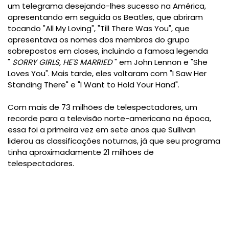
um
telegrama
desejando-lhes sucesso na América,
apresentando em seguida
os Beatles, que abriram
tocando "
All My Loving
", "
Till There Was You
", que
apresentava os nomes dos membros do grupo
sobrepostos em closes, incluindo a famosa legenda
"
SORRY GIRLS, HE'S MARRIED
" em
John Lennon
e "She
Loves You". Mais tarde, eles voltaram com
"
I Saw Her
Standing There
" e "
I Want to Hold Your Hand
".
Com
mais de 73 milhões de telespectadores, um
recorde para a televisão norte-americana na época,
essa
foi a primeira vez em sete anos que Sullivan
liderou as classificações noturnas, já que seu programa
tinha aproximadamente
21 milhões de
telespectadores.