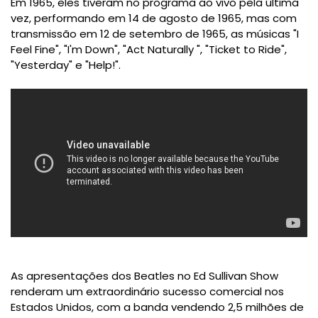
Em 1965, eles tiveram no programa ao vivo pela última
vez, performando em
14 de agosto de 1965, mas com
transmissão em 12 de setembro de 1965, as músicas "
I
Feel Fine
", "
I'm Down
", "
Act Naturally
", "
Ticket to Ride
",
"
Yesterday
" e "
Help!
".
As apresentações dos Beatles no Ed Sullivan Show
renderam um
extraordinário sucesso comercial nos
Estados Unidos, com a banda vendendo 2,5 milhões de