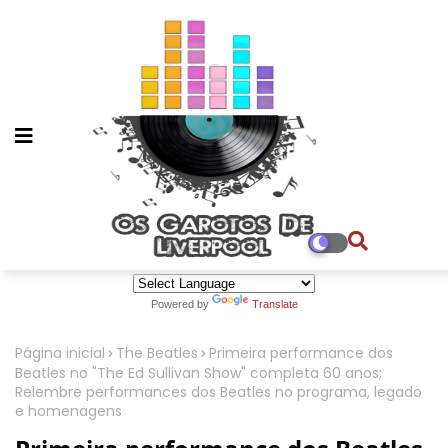
Powered by
Translate
Página inicial
The Beatles
Primeira performance dos
Beatles no "The Ed Sullivan Show" completa 60 anos;
Relembre performances dos Beatles no programa, legado
e homenagens