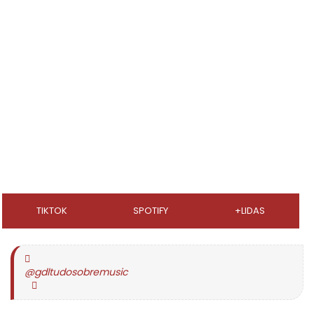
TIKTOK
SPOTIFY
+LIDAS
@gdltudosobremusic