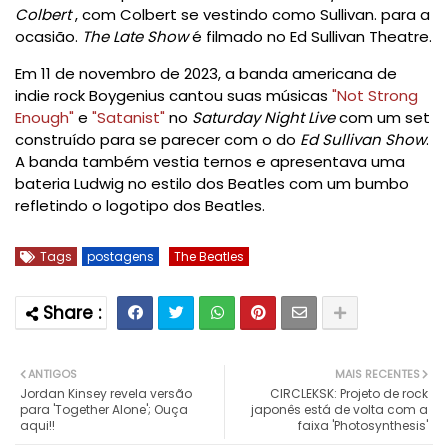
Colbert
, com Colbert se vestindo como Sullivan. para a
ocasião.
The Late Show
é filmado no Ed Sullivan Theatre.
Em 11 de novembro de 2023, a banda americana de
indie rock
Boygenius
cantou suas músicas
"
Not Strong
Enough
"
e
"Satanist"
no
Saturday Night Live
com um set
construído para se parecer com o do
Ed Sullivan Show
.
A banda também vestia ternos e apresentava uma
bateria Ludwig no estilo dos Beatles com um bumbo
refletindo o logotipo dos Beatles.
Tags
postagens
The Beatles
ANTIGOS
MAIS RECENTES
Jordan Kinsey revela versão
CIRCLEKSK: Projeto de rock
para 'Together Alone'; Ouça
japonês está de volta com a
aqui!!
faixa 'Photosynthesis'