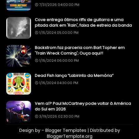
7/31/2026 04:00:00 PM
Cove entrega ótimos riffs de guitarra e uma
pitada dark em 'Rain', faixa de estreia da banda
1/15/2024 05:00:00 PM
Backstrom faz parceria com Bart Topher em
'Train Wreck Coming'; Ouça aqui!!
1/15/2024 06:00:00 PM
Dead Fish lança “Labirinto da Memória”
1/15/2024 04:30:00 PM
Vem aí? Paul McCartney pode voltar à América
do Sul em 2026
3/19/2026 02:30:00 PM
Design by -
Blogger Templates
| Distributed by
BloggerTemplate.org