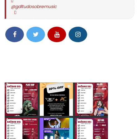
@gdltudosobremusic