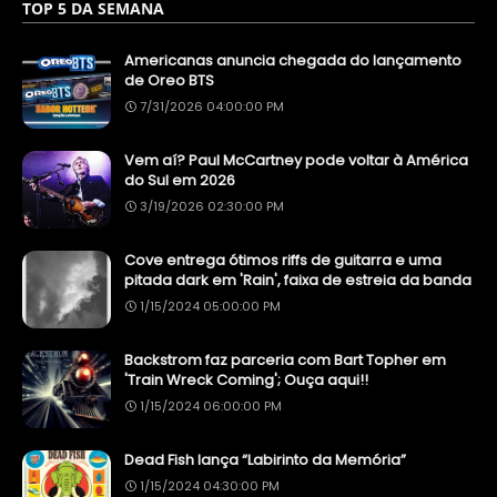
TOP 5 DA SEMANA
Americanas anuncia chegada do lançamento
de Oreo BTS
7/31/2026 04:00:00 PM
Vem aí? Paul McCartney pode voltar à América
do Sul em 2026
3/19/2026 02:30:00 PM
Cove entrega ótimos riffs de guitarra e uma
pitada dark em 'Rain', faixa de estreia da banda
1/15/2024 05:00:00 PM
Backstrom faz parceria com Bart Topher em
'Train Wreck Coming'; Ouça aqui!!
1/15/2024 06:00:00 PM
Dead Fish lança “Labirinto da Memória”
1/15/2024 04:30:00 PM