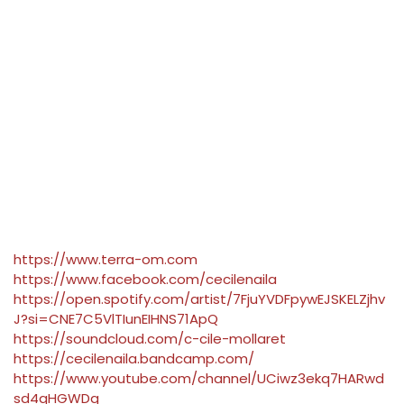
https://www.terra-om.com
https://www.facebook.com/cecilenaila
https://open.spotify.com/artist/7FjuYVDFpywEJSKELZjhv
J?si=CNE7C5VlTIunEIHNS71ApQ
https://soundcloud.com/c-cile-mollaret
https://cecilenaila.bandcamp.com/
https://www.youtube.com/channel/UCiwz3ekq7HARwd
sd4qHGWDg