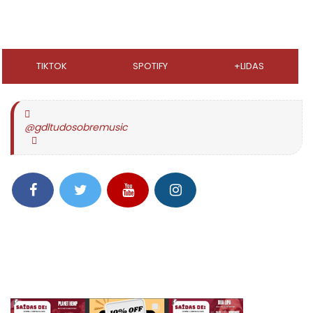
TIKTOK
SPOTIFY
+LIDAS
@gdltudosobremusic