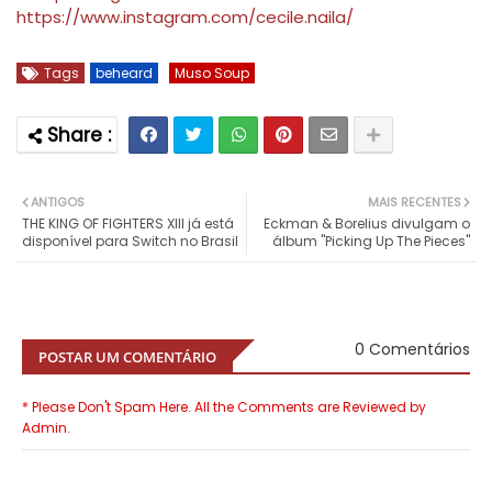
https://www.instagram.com/cecile.naila/
Tags
beheard
Muso Soup
ANTIGOS
MAIS RECENTES
THE KING OF FIGHTERS XIII já está
Eckman & Borelius divulgam o
disponível para Switch no Brasil
álbum "Picking Up The Pieces"
0 Comentários
POSTAR UM COMENTÁRIO
* Please Don't Spam Here. All the Comments are Reviewed by
Admin.