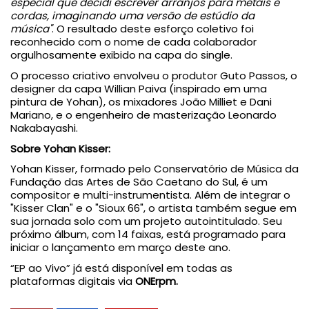
especial que decidi escrever arranjos para metais e
cordas, imaginando uma versão de estúdio da
música"
. O resultado deste esforço coletivo foi
reconhecido com o nome de cada colaborador
orgulhosamente exibido na capa do single.
O processo criativo envolveu o produtor Guto Passos, o
designer da capa Willian Paiva (inspirado em uma
pintura de Yohan), os mixadores João Milliet e Dani
Mariano, e o engenheiro de masterização Leonardo
Nakabayashi.
Sobre Yohan Kisser:
Yohan Kisser, formado pelo Conservatório de Música da
Fundação das Artes de São Caetano do Sul, é um
compositor e multi-instrumentista. Além de integrar o
"Kisser Clan" e o "Sioux 66", o artista também segue em
sua jornada solo com um projeto autointitulado. Seu
próximo álbum, com 14 faixas, está programado para
iniciar o lançamento em março deste ano.
“EP ao Vivo” já está disponível em todas as
plataformas digitais via
ONErpm.