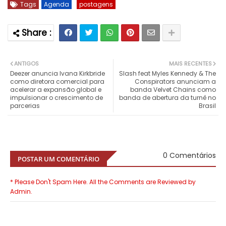
Tags
Agenda
postagens
ANTIGOS
MAIS RECENTES
Deezer anuncia Ivana Kirkbride
Slash feat Myles Kennedy & The
como diretora comercial para
Conspirators anunciam a
acelerar a expansão global e
banda Velvet Chains como
impulsionar o crescimento de
banda de abertura da turnê no
parcerias
Brasil
0 Comentários
POSTAR UM COMENTÁRIO
* Please Don't Spam Here. All the Comments are Reviewed by
Admin.