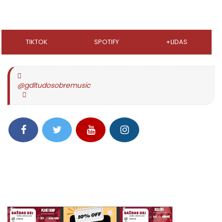
TIKTOK
SPOTIFY
+LIDAS
@gdltudosobremusic