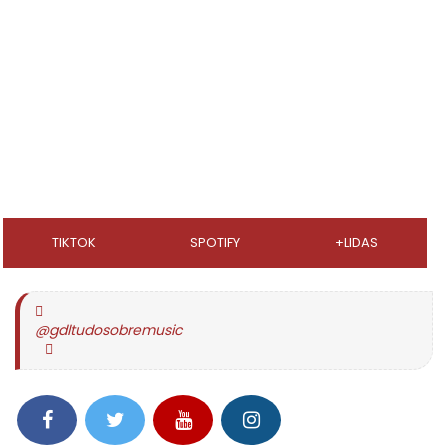
TIKTOK
SPOTIFY
+LIDAS
@gdltudosobremusic