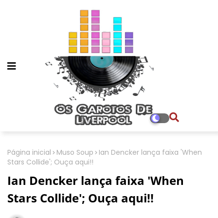
Página inicial
Muso Soup
Ian Dencker lança faixa 'When
Stars Collide'; Ouça aqui!!
Ian Dencker lança faixa 'When
Stars Collide'; Ouça aqui!!