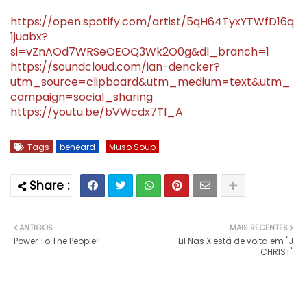
https://open.spotify.com/artist/5qH64TyxYTWfD16q
1juabx?
si=vZnAOd7WRSeOEOQ3Wk2O0g&dl_branch=1
https://soundcloud.com/ian-dencker?
utm_source=clipboard&utm_medium=text&utm_
campaign=social_sharing
https://youtu.be/bVWcdx7Tl_A
Tags
beheard
Muso Soup
ANTIGOS
MAIS RECENTES
Power To The People!!
Lil Nas X está de volta em "J
CHRIST"