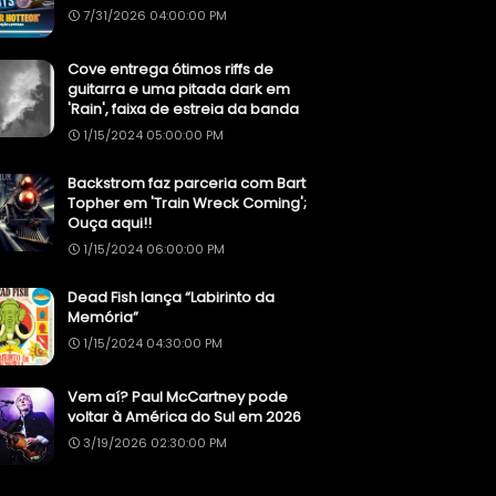
7/31/2026 04:00:00 PM
Cove entrega ótimos riffs de
guitarra e uma pitada dark em
'Rain', faixa de estreia da banda
1/15/2024 05:00:00 PM
Backstrom faz parceria com Bart
Topher em 'Train Wreck Coming';
Ouça aqui!!
1/15/2024 06:00:00 PM
Dead Fish lança “Labirinto da
Memória”
1/15/2024 04:30:00 PM
Vem aí? Paul McCartney pode
voltar à América do Sul em 2026
3/19/2026 02:30:00 PM