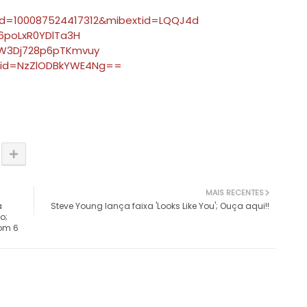
?id=100087524417312&mibextid=LQQJ4d
66poLxR0YDlTa3H
=W3Dj728p6pTKmvuy
shid=NzZlODBkYWE4Ng==
MAIS RECENTES
a
Steve Young lança faixa 'Looks Like You'; Ouça aqui!!
o;
com 6