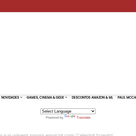
Powered by
Translate
TURAS DE SHOWS
NOVIDADES
GAMES, CINEMA & GEEK
a sua vaigem sonora espacial com 'Celestial Scream'