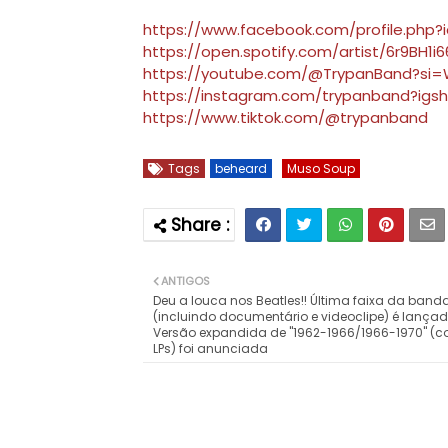
https://www.facebook.com/profile.php
https://open.spotify.com/artist/6r9BH1i
https://youtube.com/@TrypanBand?si
https://instagram.com/trypanband?ig
https://www.tiktok.com/@trypanband
Tags
beheard
Muso Soup
ANTIGOS
Deu a louca nos Beatles!! Última faixa da band
(incluindo documentário e videoclipe) é lançad
Versão expandida de "1962-1966/1966-1970" (
LPs) foi anunciada