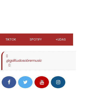
TIKTOK
SPOTIFY
+LIDAS
@gdltudosobremusic