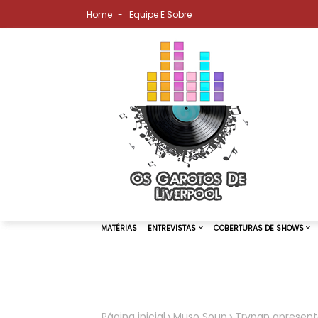
Home
Equipe E Sobre
MATÉRIAS
ENTREVISTAS
COBER
Página inicial
Muso Soup
Trypan apresent