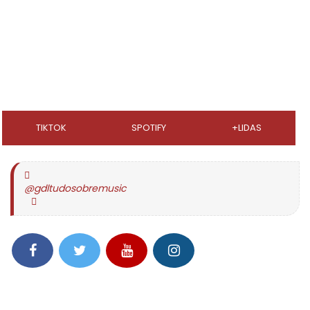
TIKTOK
SPOTIFY
+LIDAS
@gdltudosobremusic