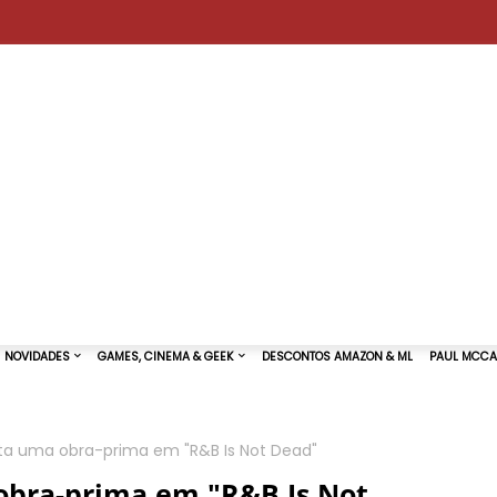
a uma obra-prima em "R&B Is Not Dead"
TURAS DE SHOWS
NOVIDADES
GAMES, CINEMA & GEEK
bra-prima em "R&B Is Not