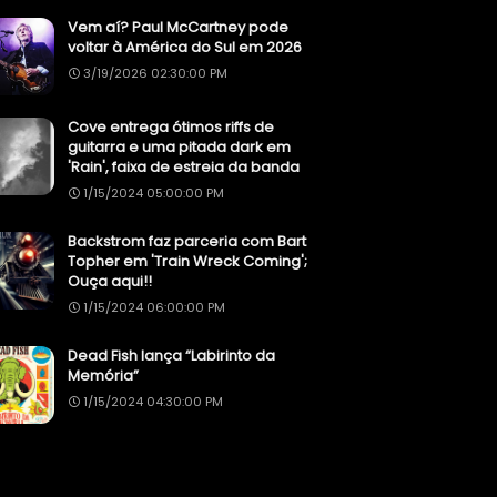
Vem aí? Paul McCartney pode
voltar à América do Sul em 2026
3/19/2026 02:30:00 PM
Cove entrega ótimos riffs de
guitarra e uma pitada dark em
'Rain', faixa de estreia da banda
1/15/2024 05:00:00 PM
Backstrom faz parceria com Bart
Topher em 'Train Wreck Coming';
Ouça aqui!!
1/15/2024 06:00:00 PM
Dead Fish lança “Labirinto da
Memória”
1/15/2024 04:30:00 PM