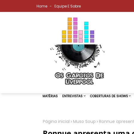
Home
Equipe E Sobre
Página inicial
Muso Soup
Ronnue apresent
MATÉRIAS
ENTREVISTAS
COBER
Ronnue apresenta uma o