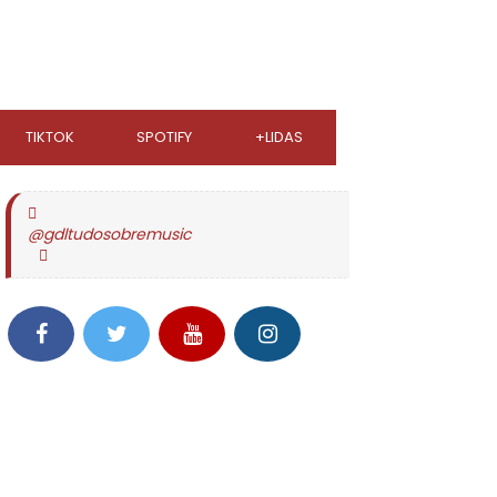
TIKTOK
SPOTIFY
+LIDAS
@gdltudosobremusic