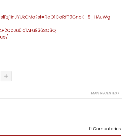
nyPslFzj1InJYUkCMa?si=ReO1CaRfT9GnoK_8_HAuWg
gcP2QoJu0Iq1AFu936SO3Q
nue/
MAIS RECENTES
0 Comentários