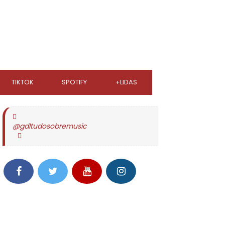
TIKTOK
SPOTIFY
+LIDAS
@gdltudosobremusic