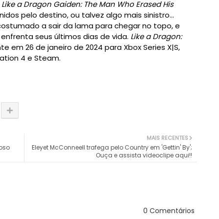
e
Like a Dragon Gaiden: The Man Who Erased His
nidos pelo destino, ou talvez algo mais sinistro...
costumado a sair da lama para chegar no topo, e
nfrenta seus últimos dias de vida.
Like a Dragon:
 em 26 de janeiro de 2024 para Xbox Series X|S,
tation 4 e Steam.
MAIS RECENTES
ioso
Eleyet McConneell trafega pelo Country em 'Gettin' By';
Ouça e assista videoclipe aqui!!
0 Comentários