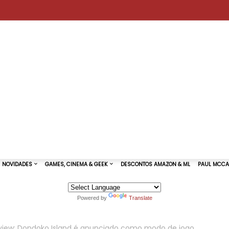
Powered by
Translate
TURAS DE SHOWS
NOVIDADES
GAMES, CINEMA & GEEK
eview: Dondoko Island é anunciado como modo de jogo