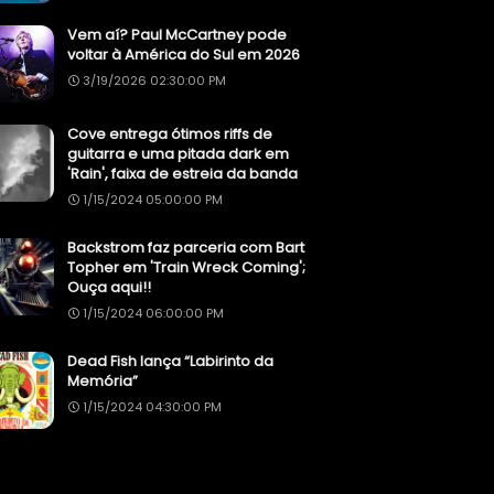
Vem aí? Paul McCartney pode
voltar à América do Sul em 2026
3/19/2026 02:30:00 PM
Cove entrega ótimos riffs de
guitarra e uma pitada dark em
'Rain', faixa de estreia da banda
1/15/2024 05:00:00 PM
Backstrom faz parceria com Bart
Topher em 'Train Wreck Coming';
Ouça aqui!!
1/15/2024 06:00:00 PM
Dead Fish lança “Labirinto da
Memória”
1/15/2024 04:30:00 PM