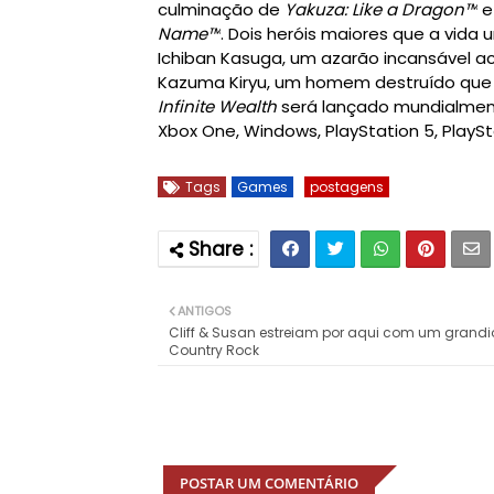
culminação de
Yakuza: Like a Dragon™
Name™
. Dois heróis maiores que a vida u
Ichiban Kasuga, um azarão incansável a
Kazuma Kiryu, um homem destruído que e
Infinite Wealth
será lançado mundialmente
Xbox One, Windows, PlayStation 5, PlayS
Tags
Games
postagens
ANTIGOS
Cliff & Susan estreiam por aqui com um grand
Country Rock
POSTAR UM COMENTÁRIO