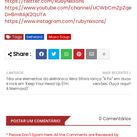
https://twitter.com/RubyNixxons
https://www.youtube.com/channel/UCWbCmZpZqe
DH9mRAjK2QUTA
https://www.instagram.com/rubynixxons/
Tags
beheard
Muso Soup
ANTIGOS
MAIS RECENTES
Tilla une elementos do eletrônico
Mira Sthira lança "A Fix" em duas
e rock em 'Keep Your Head Up (I'm
versões; Ouça aqui!!
A Mermaid)'
0 Comentários
POSTAR UM COMENTÁRIO
* Please Don't Spam Here. All the Comments are Reviewed by