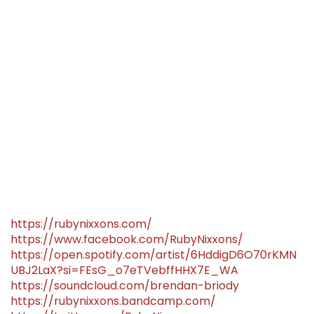
https://rubynixxons.com/
https://www.facebook.com/RubyNixxons/
https://open.spotify.com/artist/6HddigD6O70rKMN
UBJ2LaX?si=FEsG_o7eTVebffHHX7E_WA
https://soundcloud.com/brendan-briody
https://rubynixxons.bandcamp.com/