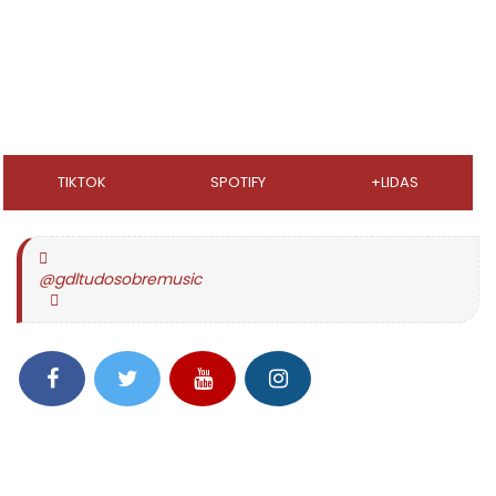
TIKTOK
SPOTIFY
+LIDAS
@gdltudosobremusic