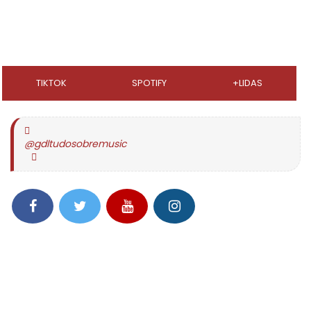
TIKTOK
SPOTIFY
+LIDAS
@gdltudosobremusic