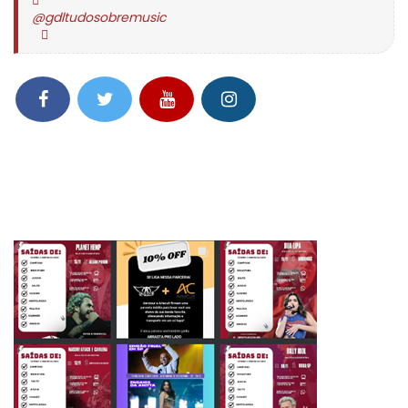
@gdltudosobremusic