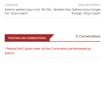
ANTIGOS
MAIS RECENTES
Swiims estreia aqui com 'All I Die
Modern Day Outlaw lança single
For'; Ouça aqui!!
'Eulogy'; Ouça aqui!!
0 Comentários
POSTAR UM COMENTÁRIO
* Please Don't Spam Here. All the Comments are Reviewed by
Admin.