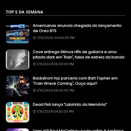
TOP 5 DA SEMANA
Americanas anuncia chegada do lançamento
de Oreo BTS
7/31/2026 04:00:00 PM
Cove entrega ótimos riffs de guitarra e uma
pitada dark em 'Rain', faixa de estreia da banda
1/15/2024 05:00:00 PM
Backstrom faz parceria com Bart Topher em
'Train Wreck Coming'; Ouça aqui!!
1/15/2024 06:00:00 PM
Dead Fish lança “Labirinto da Memória”
1/15/2024 04:30:00 PM
Vem aí? Paul McCartney pode voltar à América