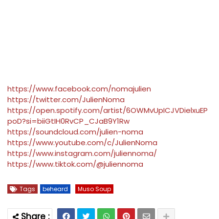
https://www.facebook.com/nomajulien
https://twitter.com/JulienNoma
https://open.spotify.com/artist/6OWMvUpICJVDielxuEP
poD?si=biiGtIH0RvCP_CJaB9Y1Rw
https://soundcloud.com/julien-noma
https://www.youtube.com/c/JulienNoma
https://www.instagram.com/juliennoma/
https://www.tiktok.com/@juliennoma
Tags
beheard
Muso Soup