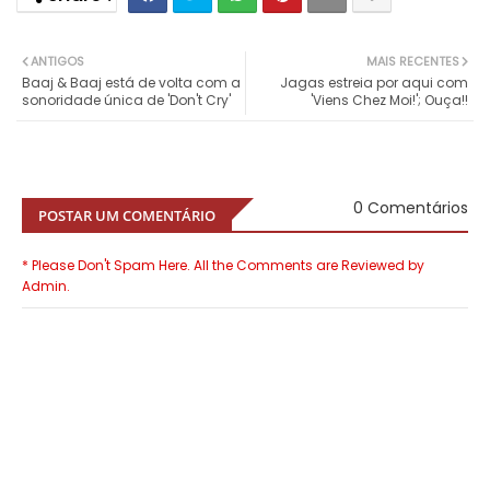
ANTIGOS
MAIS RECENTES
Baaj & Baaj está de volta com a
Jagas estreia por aqui com
sonoridade única de 'Don't Cry'
'Viens Chez Moi!'; Ouça!!
0 Comentários
POSTAR UM COMENTÁRIO
* Please Don't Spam Here. All the Comments are Reviewed by
Admin.