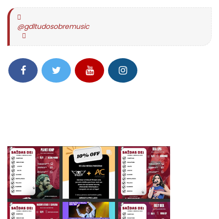
@gdltudosobremusic