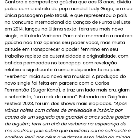
Cantora e compositora gaúcha que aos 13 anos, dividiu
palco com a estrela do pop mundial Lady Gaga, em sua
única passagem pelo Brasil, e que representou o país
no Concurso Internacional da
Canção de Punta Del Este
em 2014, lançou na última sexta-feira seu mais novo
single, intitulado Verbena.
Para este momento a cantora
gaúcha não traz apenas seu poder vocal, mas muita
atitude em transparecer o poder feminino em seu
trabalho repleto de autenticidade e originalidade, com
batidas permeadas no tecnopop, com revelação
relativa e significante à cena independente no país.
“Verbena” inicia sua nova era musical.
A produção do
novo single foi feita em parceria com o Carlos
Fermentão (Sugar Kane), e traz um lado mais cru, glam
e setentista, “um rock de arena”. Estreado
no Oxigênio
Festival 2023, foi um dos shows mais elogiados.
“Após
várias noites com crises de ansiedade e insônia por
causa de um segredo que guardei a anos sobre gostar
de alguém, fervi um chá de verbena na esperança de
me acalmar pois sabia que auxiliava como calmante e
sonífero. Pedi aos céus que tirasse essa ideia da minha