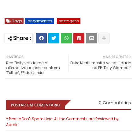
Tags
lançamentos
postagens
ANTIGOS
MAIS RECENTES
Reaffinity vai do metal
Duke Keats mostra versatilidade
alternativo ao post-punk em
no EP "Dirty Glamour"
'Tether", EP de estreia
0 Comentários
POSTAR UM COMENTÁRIO
* Please Don't Spam Here. All the Comments are Reviewed by
Admin.