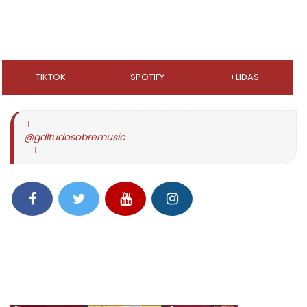
TIKTOK
SPOTIFY
+LIDAS
@gdltudosobremusic