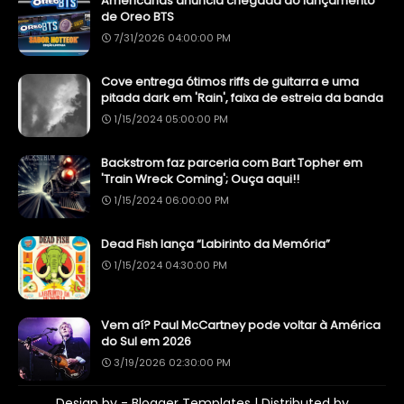
Americanas anuncia chegada do lançamento
de Oreo BTS
7/31/2026 04:00:00 PM
Cove entrega ótimos riffs de guitarra e uma
pitada dark em 'Rain', faixa de estreia da banda
1/15/2024 05:00:00 PM
Backstrom faz parceria com Bart Topher em
'Train Wreck Coming'; Ouça aqui!!
1/15/2024 06:00:00 PM
Dead Fish lança “Labirinto da Memória”
1/15/2024 04:30:00 PM
Vem aí? Paul McCartney pode voltar à América
do Sul em 2026
3/19/2026 02:30:00 PM
Design by -
Blogger Templates
| Distributed by