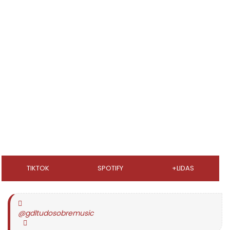
TIKTOK
SPOTIFY
+LIDAS
@gdltudosobremusic