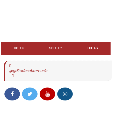
TIKTOK
SPOTIFY
+LIDAS
@gdltudosobremusic