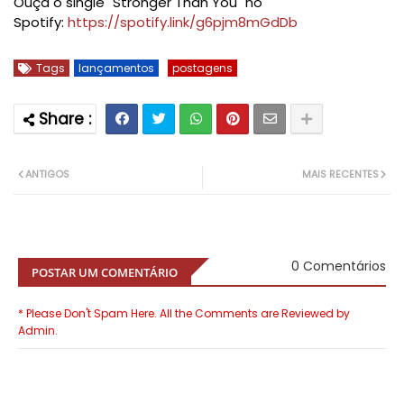
Ouça o single "Stronger Than You" no
Spotify:
https://spotify.link/g6pjm8mGdDb
Tags
lançamentos
postagens
ANTIGOS
MAIS RECENTES
0 Comentários
POSTAR UM COMENTÁRIO
* Please Don't Spam Here. All the Comments are Reviewed by
Admin.