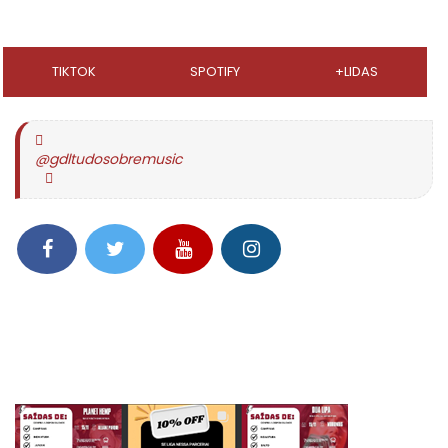
TIKTOK
SPOTIFY
+LIDAS
@gdltudosobremusic