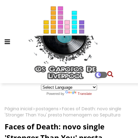
Powered by
Translate
Página inicial
postagens
Faces of Death: novo single
'Stronger Than You' presta homenagem ao Sepultura
Faces of Death: novo single
'Stronger Than You' presta